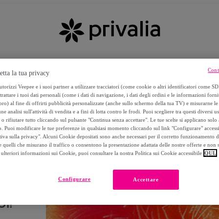
Cont
etta la tua privacy
torizzi Veepee e i suoi partner a utilizzare tracciatori (come cookie o altri identificatori come SD
trattare i tuoi dati personali (come i dati di navigazione, i dati degli ordini e le informazioni forni
) al fine di offrirti pubblicità personalizzate (anche sullo schermo della tua TV) e misurarne le 
ne analisi sull'attività di vendita e a fini di lotta contro le frodi. Puoi scegliere tra questi diversi u
o rifiutare tutto cliccando sul pulsante "Continua senza accettare". Le tue scelte si applicano sol
o. Puoi modificare le tue preferenze in qualsiasi momento cliccando sul link "Configurare" accessib
tiva sulla privacy". Alcuni Cookie depositati sono anche necessari per il corretto funzionamento d
 quelli che misurano il traffico o consentono la presentazione adattata delle nostre offerte e non 
ulteriori informazioni sui Cookie, puoi consultare la nostra Politica sui Cookie accessibile
QUI.
Configurare
Accettare
I!