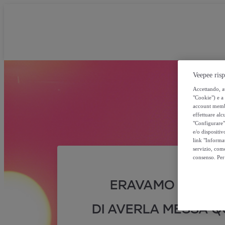
Veepee risp
Accettando, au
"Cookie") e a 
account membro
effettuare alcu
"Configurare" 
e/o dispositiv
link "Informa
servizio, come
consenso. Per 
ERAVAMO SICURI
DI AVERLA MESSA QU