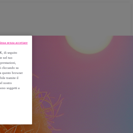
inua senza accettare
K, di seguito
te nel tuo
prestazioni,
si cliccando su
o a questo browser
ile tramite il
el nostro
sono soggetti a