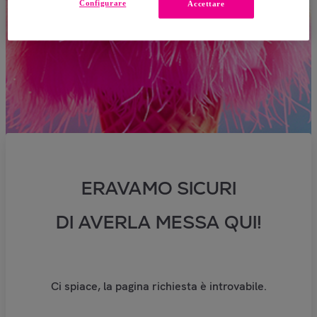
Configurare
Accettare
ERAVAMO SICURI
DI AVERLA MESSA QUI!
Ci spiace, la pagina richiesta è introvabile.