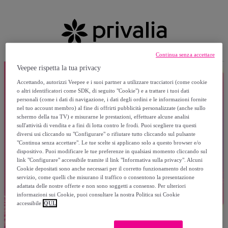
Continua senza accettare
Veepee rispetta la tua privacy
Accettando, autorizzi Veepee e i suoi partner a utilizzare tracciatori (come cookie
o altri identificatori come SDK, di seguito "Cookie") e a trattare i tuoi dati
personali (come i dati di navigazione, i dati degli ordini e le informazioni fornite
nel tuo account membro) al fine di offrirti pubblicità personalizzate (anche sullo
schermo della tua TV) e misurarne le prestazioni, effettuare alcune analisi
sull'attività di vendita e a fini di lotta contro le frodi. Puoi scegliere tra questi
diversi usi cliccando su "Configurare" o rifiutare tutto cliccando sul pulsante
"Continua senza accettare". Le tue scelte si applicano solo a questo browser e/o
dispositivo. Puoi modificare le tue preferenze in qualsiasi momento cliccando sul
link "Configurare" accessibile tramite il link "Informativa sulla privacy". Alcuni
Cookie depositati sono anche necessari per il corretto funzionamento del nostro
servizio, come quelli che misurano il traffico o consentono la presentazione
adattata delle nostre offerte e non sono soggetti a consenso. Per ulteriori
informazioni sui Cookie, puoi consultare la nostra Politica sui Cookie
accessibile
QUI.