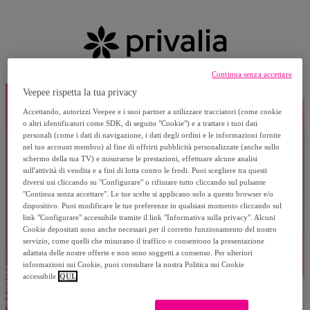
Continua senza accettare
Veepee rispetta la tua privacy
Accettando, autorizzi Veepee e i suoi partner a utilizzare tracciatori (come cookie
o altri identificatori come SDK, di seguito "Cookie") e a trattare i tuoi dati
personali (come i dati di navigazione, i dati degli ordini e le informazioni fornite
nel tuo account membro) al fine di offrirti pubblicità personalizzate (anche sullo
schermo della tua TV) e misurarne le prestazioni, effettuare alcune analisi
sull'attività di vendita e a fini di lotta contro le frodi. Puoi scegliere tra questi
diversi usi cliccando su "Configurare" o rifiutare tutto cliccando sul pulsante
"Continua senza accettare". Le tue scelte si applicano solo a questo browser e/o
dispositivo. Puoi modificare le tue preferenze in qualsiasi momento cliccando sul
link "Configurare" accessibile tramite il link "Informativa sulla privacy". Alcuni
Cookie depositati sono anche necessari per il corretto funzionamento del nostro
servizio, come quelli che misurano il traffico o consentono la presentazione
adattata delle nostre offerte e non sono soggetti a consenso. Per ulteriori
informazioni sui Cookie, puoi consultare la nostra Politica sui Cookie
accessibile
QUI.