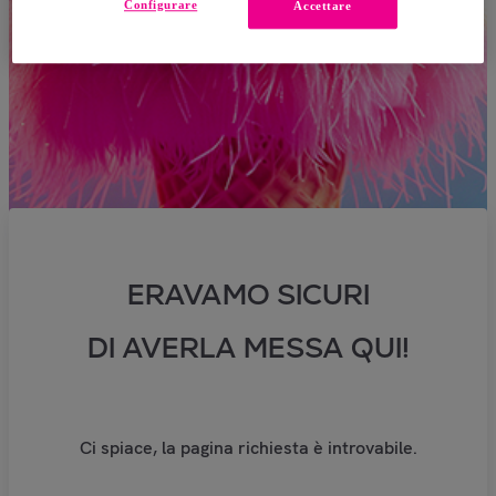
Configurare
Accettare
ERAVAMO SICURI
DI AVERLA MESSA QUI!
Ci spiace, la pagina richiesta è introvabile.