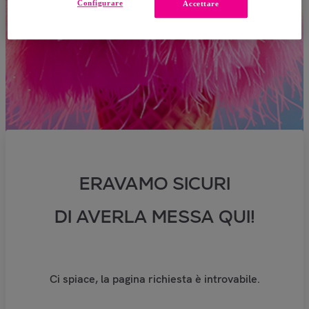
Configurare
Accettare
ERAVAMO SICURI
DI AVERLA MESSA QUI!
Ci spiace, la pagina richiesta è introvabile.