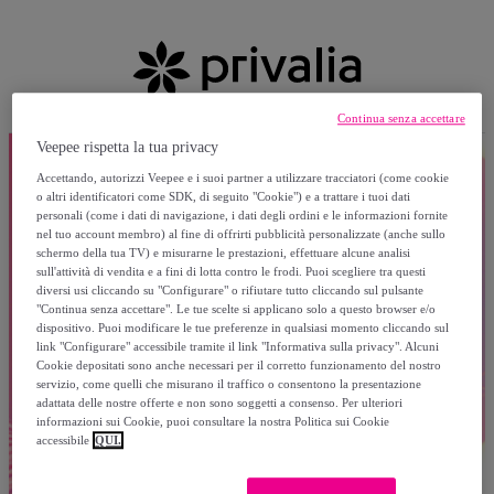
Continua senza accettare
Veepee rispetta la tua privacy
Accettando, autorizzi Veepee e i suoi partner a utilizzare tracciatori (come cookie
o altri identificatori come SDK, di seguito "Cookie") e a trattare i tuoi dati
personali (come i dati di navigazione, i dati degli ordini e le informazioni fornite
nel tuo account membro) al fine di offrirti pubblicità personalizzate (anche sullo
schermo della tua TV) e misurarne le prestazioni, effettuare alcune analisi
sull'attività di vendita e a fini di lotta contro le frodi. Puoi scegliere tra questi
diversi usi cliccando su "Configurare" o rifiutare tutto cliccando sul pulsante
"Continua senza accettare". Le tue scelte si applicano solo a questo browser e/o
dispositivo. Puoi modificare le tue preferenze in qualsiasi momento cliccando sul
link "Configurare" accessibile tramite il link "Informativa sulla privacy". Alcuni
Cookie depositati sono anche necessari per il corretto funzionamento del nostro
servizio, come quelli che misurano il traffico o consentono la presentazione
adattata delle nostre offerte e non sono soggetti a consenso. Per ulteriori
informazioni sui Cookie, puoi consultare la nostra Politica sui Cookie
accessibile
QUI.