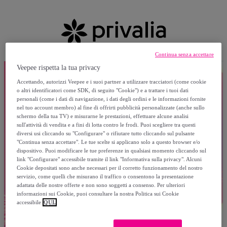
Continua senza accettare
Veepee rispetta la tua privacy
Accettando, autorizzi Veepee e i suoi partner a utilizzare tracciatori (come cookie
o altri identificatori come SDK, di seguito "Cookie") e a trattare i tuoi dati
personali (come i dati di navigazione, i dati degli ordini e le informazioni fornite
nel tuo account membro) al fine di offrirti pubblicità personalizzate (anche sullo
schermo della tua TV) e misurarne le prestazioni, effettuare alcune analisi
sull'attività di vendita e a fini di lotta contro le frodi. Puoi scegliere tra questi
diversi usi cliccando su "Configurare" o rifiutare tutto cliccando sul pulsante
"Continua senza accettare". Le tue scelte si applicano solo a questo browser e/o
dispositivo. Puoi modificare le tue preferenze in qualsiasi momento cliccando sul
link "Configurare" accessibile tramite il link "Informativa sulla privacy". Alcuni
Cookie depositati sono anche necessari per il corretto funzionamento del nostro
servizio, come quelli che misurano il traffico o consentono la presentazione
adattata delle nostre offerte e non sono soggetti a consenso. Per ulteriori
informazioni sui Cookie, puoi consultare la nostra Politica sui Cookie
accessibile
QUI.