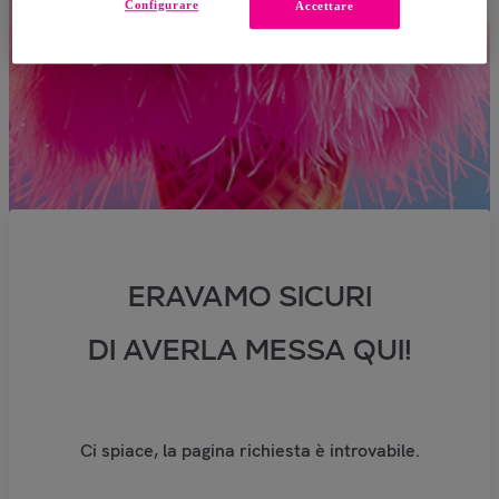
Configurare
Accettare
ERAVAMO SICURI
DI AVERLA MESSA QUI!
Ci spiace, la pagina richiesta è introvabile.