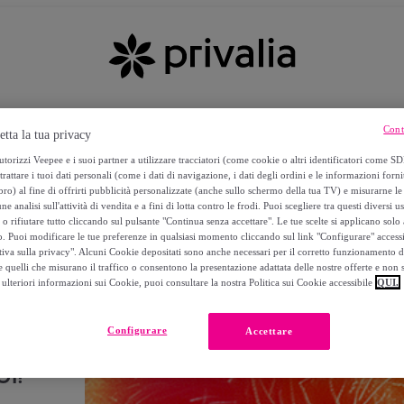
Cont
etta la tua privacy
torizzi Veepee e i suoi partner a utilizzare tracciatori (come cookie o altri identificatori come SD
trattare i tuoi dati personali (come i dati di navigazione, i dati degli ordini e le informazioni forni
) al fine di offrirti pubblicità personalizzate (anche sullo schermo della tua TV) e misurarne le 
ne analisi sull'attività di vendita e a fini di lotta contro le frodi. Puoi scegliere tra questi diversi u
o rifiutare tutto cliccando sul pulsante "Continua senza accettare". Le tue scelte si applicano sol
o. Puoi modificare le tue preferenze in qualsiasi momento cliccando sul link "Configurare" accessib
tiva sulla privacy". Alcuni Cookie depositati sono anche necessari per il corretto funzionamento d
 quelli che misurano il traffico o consentono la presentazione adattata delle nostre offerte e non 
ulteriori informazioni sui Cookie, puoi consultare la nostra Politica sui Cookie accessibile
QUI.
Configurare
Accettare
I!