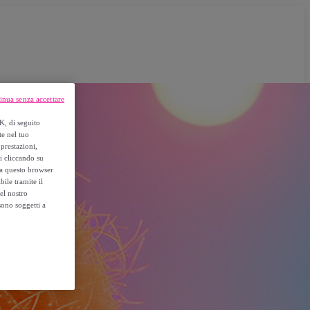
inua senza accettare
K, di seguito
te nel tuo
prestazioni,
si cliccando su
o a questo browser
ile tramite il
el nostro
sono soggetti a