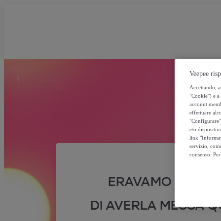
Veepee risp
Accettando, au
"Cookie") e a 
account membro
effettuare alcu
"Configurare" 
e/o dispositiv
link "Informa
servizio, come
consenso. Per 
ERAVAMO SICURI
DI AVERLA MESSA QU