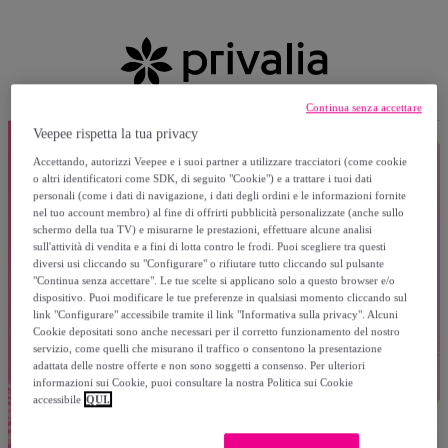
Continua senza accettare
Veepee rispetta la tua privacy
Accettando, autorizzi Veepee e i suoi partner a utilizzare tracciatori (come cookie
o altri identificatori come SDK, di seguito "Cookie") e a trattare i tuoi dati
personali (come i dati di navigazione, i dati degli ordini e le informazioni fornite
nel tuo account membro) al fine di offrirti pubblicità personalizzate (anche sullo
schermo della tua TV) e misurarne le prestazioni, effettuare alcune analisi
sull'attività di vendita e a fini di lotta contro le frodi. Puoi scegliere tra questi
diversi usi cliccando su "Configurare" o rifiutare tutto cliccando sul pulsante
"Continua senza accettare". Le tue scelte si applicano solo a questo browser e/o
dispositivo. Puoi modificare le tue preferenze in qualsiasi momento cliccando sul
link "Configurare" accessibile tramite il link "Informativa sulla privacy". Alcuni
Cookie depositati sono anche necessari per il corretto funzionamento del nostro
servizio, come quelli che misurano il traffico o consentono la presentazione
adattata delle nostre offerte e non sono soggetti a consenso. Per ulteriori
informazioni sui Cookie, puoi consultare la nostra Politica sui Cookie
accessibile
QUI.