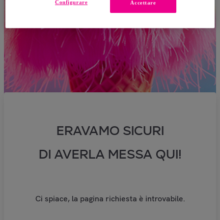
Configurare
Accettare
ERAVAMO SICURI
DI AVERLA MESSA QUI!
Ci spiace, la pagina richiesta è introvabile.