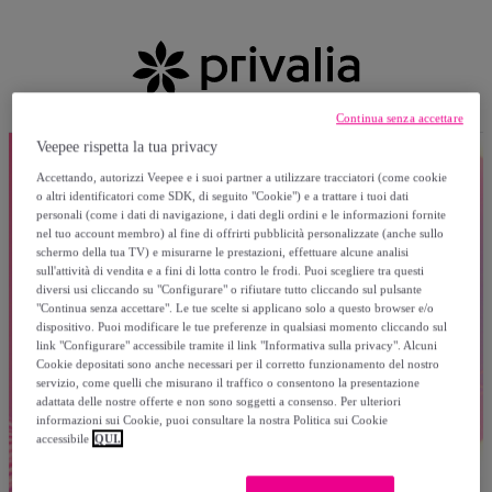
Continua senza accettare
Veepee rispetta la tua privacy
Accettando, autorizzi Veepee e i suoi partner a utilizzare tracciatori (come cookie
o altri identificatori come SDK, di seguito "Cookie") e a trattare i tuoi dati
personali (come i dati di navigazione, i dati degli ordini e le informazioni fornite
nel tuo account membro) al fine di offrirti pubblicità personalizzate (anche sullo
schermo della tua TV) e misurarne le prestazioni, effettuare alcune analisi
sull'attività di vendita e a fini di lotta contro le frodi. Puoi scegliere tra questi
diversi usi cliccando su "Configurare" o rifiutare tutto cliccando sul pulsante
"Continua senza accettare". Le tue scelte si applicano solo a questo browser e/o
dispositivo. Puoi modificare le tue preferenze in qualsiasi momento cliccando sul
link "Configurare" accessibile tramite il link "Informativa sulla privacy". Alcuni
Cookie depositati sono anche necessari per il corretto funzionamento del nostro
servizio, come quelli che misurano il traffico o consentono la presentazione
adattata delle nostre offerte e non sono soggetti a consenso. Per ulteriori
informazioni sui Cookie, puoi consultare la nostra Politica sui Cookie
accessibile
QUI.