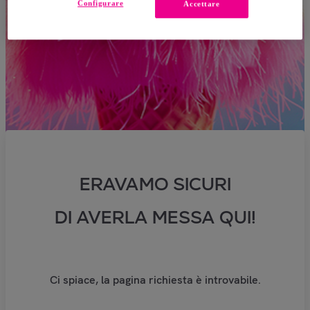
Configurare
Accettare
ERAVAMO SICURI
DI AVERLA MESSA QUI!
Ci spiace, la pagina richiesta è introvabile.