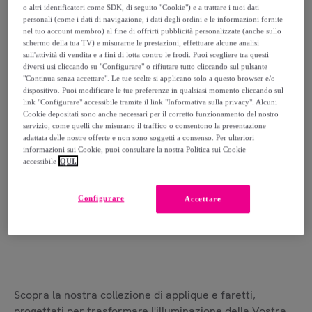
o altri identificatori come SDK, di seguito "Cookie") e a trattare i tuoi dati
40 articoli
personali (come i dati di navigazione, i dati degli ordini e le informazioni fornite
nel tuo account membro) al fine di offrirti pubblicità personalizzate (anche sullo
schermo della tua TV) e misurarne le prestazioni, effettuare alcune analisi
sull'attività di vendita e a fini di lotta contro le frodi. Puoi scegliere tra questi
diversi usi cliccando su "Configurare" o rifiutare tutto cliccando sul pulsante
"Continua senza accettare". Le tue scelte si applicano solo a questo browser e/o
dispositivo. Puoi modificare le tue preferenze in qualsiasi momento cliccando sul
Vuoi vedere altro?
link "Configurare" accessibile tramite il link "Informativa sulla privacy". Alcuni
Cookie depositati sono anche necessari per il corretto funzionamento del nostro
servizio, come quelli che misurano il traffico o consentono la presentazione
Qualunque siano i tuoi desideri, su Privalia ce n'è per tutti i
adattata delle nostre offerte e non sono soggetti a consenso. Per ulteriori
gusti. Brand fino al -70% sfilano davanti ai tuoi occhi,
informazioni sui Cookie, puoi consultare la nostra Politica sui Cookie
l'ispirazione arriva navigando, approfittane
accessibile
QUI.
Configurare
Accettare
Fai login
Scopra la nostra collezione di applique e faretti,
progettati per trasformare l'illuminazione della Vostra