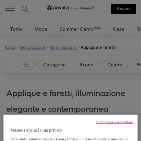
Accedi
Tutte
Moda
Casa
B
new
Summer Camp
Casa
/
Decorazione
/
Illuminazione
/
Applique e faretti
Categoria
Brand
Colore
P
Applique e faretti, illuminazione
elegante e contemporanea
Continua senza accettare
Veepee rispetta la tua privacy
Accettando, autorizzi Veepee e i suoi partner a utilizzare tracciatori (come cookie