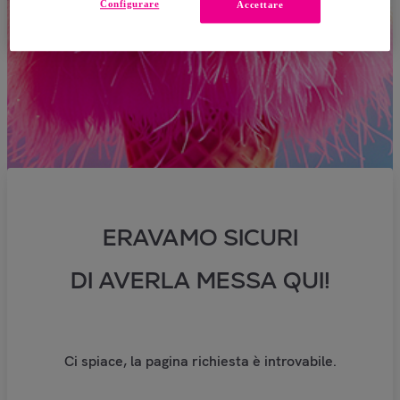
Configurare
Accettare
ERAVAMO SICURI
DI AVERLA MESSA QUI!
Ci spiace, la pagina richiesta è introvabile.