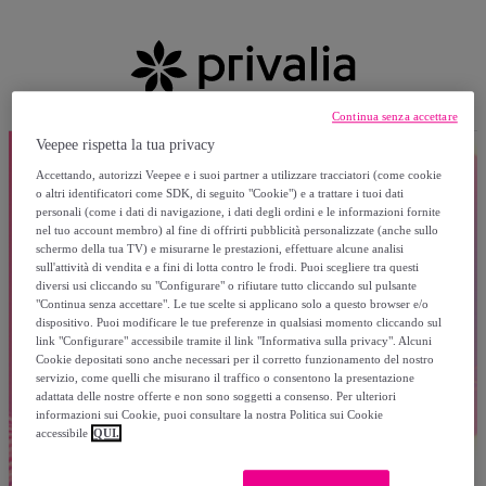
Continua senza accettare
Veepee rispetta la tua privacy
Accettando, autorizzi Veepee e i suoi partner a utilizzare tracciatori (come cookie
o altri identificatori come SDK, di seguito "Cookie") e a trattare i tuoi dati
personali (come i dati di navigazione, i dati degli ordini e le informazioni fornite
nel tuo account membro) al fine di offrirti pubblicità personalizzate (anche sullo
schermo della tua TV) e misurarne le prestazioni, effettuare alcune analisi
sull'attività di vendita e a fini di lotta contro le frodi. Puoi scegliere tra questi
diversi usi cliccando su "Configurare" o rifiutare tutto cliccando sul pulsante
"Continua senza accettare". Le tue scelte si applicano solo a questo browser e/o
dispositivo. Puoi modificare le tue preferenze in qualsiasi momento cliccando sul
link "Configurare" accessibile tramite il link "Informativa sulla privacy". Alcuni
Cookie depositati sono anche necessari per il corretto funzionamento del nostro
servizio, come quelli che misurano il traffico o consentono la presentazione
adattata delle nostre offerte e non sono soggetti a consenso. Per ulteriori
informazioni sui Cookie, puoi consultare la nostra Politica sui Cookie
accessibile
QUI.