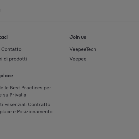
n
taci
Join us
& Contatto
VeepeeTech
i di prodotti
Veepee
place
elle Best Practices per
 su Privalia
i Essenziali Contratto
place e Posizionamento