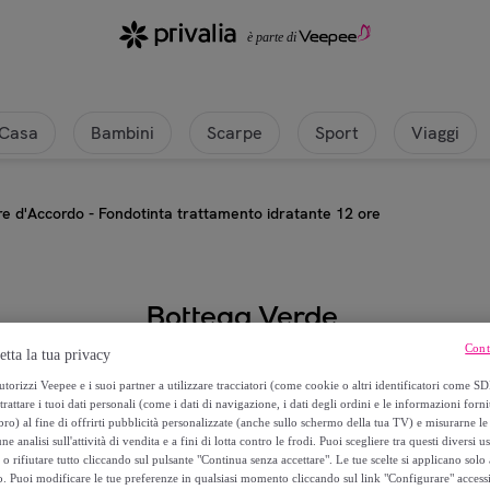
Casa
Bambini
Scarpe
Sport
Viaggi
e d'Accordo - Fondotinta trattamento idratante 12 ore
Bottega Verde
Cont
etta la tua privacy
d'Amore d'Accordo - Fondotinta t
torizzi Veepee e i suoi partner a utilizzare tracciatori (come cookie o altri identificatori come SD
trattare i tuoi dati personali (come i dati di navigazione, i dati degli ordini e le informazioni forni
38
,
€
00
) al fine di offrirti pubblicità personalizzate (anche sullo schermo della tua TV) e misurarne le 
ne analisi sull'attività di vendita e a fini di lotta contro le frodi. Puoi scegliere tra questi diversi u
o rifiutare tutto cliccando sul pulsante "Continua senza accettare". Le tue scelte si applicano sol
Modello
o. Puoi modificare le tue preferenze in qualsiasi momento cliccando sul link "Configurare" accessib