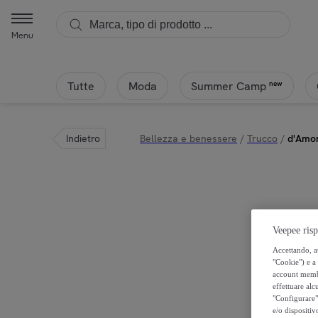
Menu
Tutte
Moda
new
Summer Camp
Indietro
Bellezza e benessere
/
Trucco
/
d'Amor
Veepee risp
Accettando, au
"Cookie") e a 
account membro
effettuare alcu
"Configurare" 
e/o dispositiv