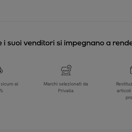
e i suoi venditori si impegnano a render
sicuro al
Marchi selezionati da
Restitu
0%
Privalia
articoli
pr