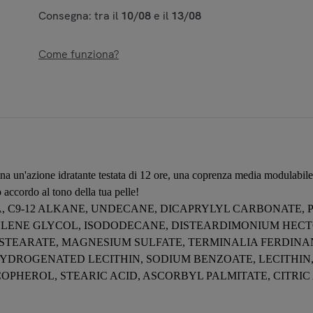
Consegna: tra il
10/08
e il
13/08
Come funziona?
 un'azione idratante testata di 12 ore, una coprenza media modulabile e
o accordo al tono della tua pelle!
A, C9-12 ALKANE, UNDECANE, DICAPRYLYL CARBONATE, 
LENE GLYCOL, ISODODECANE, DISTEARDIMONIUM HECTO
STEARATE, MAGNESIUM SULFATE, TERMINALIA FERDINA
YDROGENATED LECITHIN, SODIUM BENZOATE, LECITHIN
OL, STEARIC ACID, ASCORBYL PALMITATE, CITRIC ACID [+/