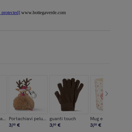
 protected]
www.bottegaverde.com
ato - cuore
Portachiavi peluche
guanti touch
Mug ecofriendly
3
,
€
3
,
€
3
,
€
00
00
00