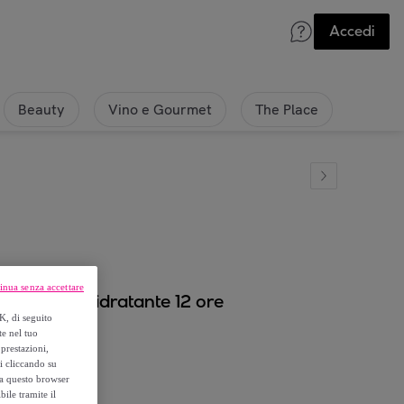
Accedi
Beauty
Vino e Gourmet
The Place
inua senza accettare
rattamento idratante 12 ore
K, di seguito
te nel tuo
prestazioni,
si cliccando su
o a questo browser
ile tramite il