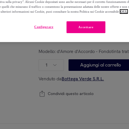
tiva sulla privacy". Alcuni Cookie depositati sono anche necessari per il corretto funzionamento d
 quelli che misurano il traffico o consentono la presentazione adattata delle nostre offerte e non 
ulteriori informazioni sui Cookie, puoi consultare la nostra Politica sui Cookie accessibile
QUI.
Configurare
Accettare
crema
pesca
miele
cachemire
Modello:
d'Amore d'Accordo - Fondotinta tra
1
Aggiungi al carrello
Venduto da
Bottega Verde S.R.L.
Condividi questo articolo