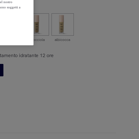
el nostro
sono soggetti a
naturale
nocciola
albicocca
ttamento idratante 12 ore