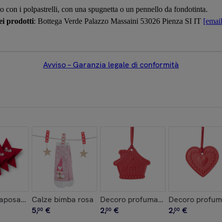
o con i polpastrelli, con una spugnetta o un pennello da fondotinta.
i prodotti
: Bottega Verde Palazzo Massaini 53026 Pienza SI IT
[email
Avviso – Garanzia legale di conformità
taposate
Calze bimba rosa
Decoro profumato - casa
Decoro profum
5
,
€
2
,
€
2
,
€
00
00
00