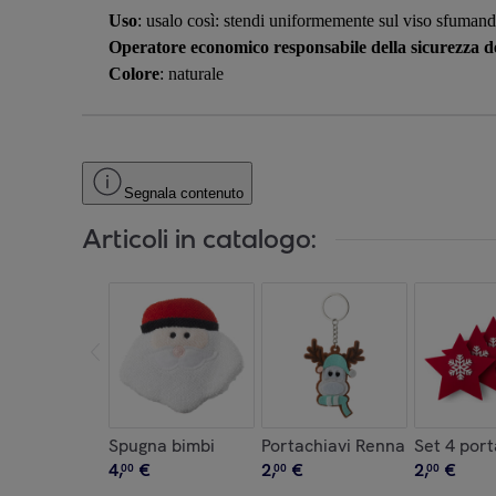
Uso
: usalo così: stendi uniformemente sul viso sfumand
Operatore economico responsabile della sicurezza de
Colore
: naturale
Segnala contenuto
Articoli in catalogo:
Spugna bimbi
Portachiavi Renna
Set 4 por
4
,
€
2
,
€
2
,
€
00
00
00