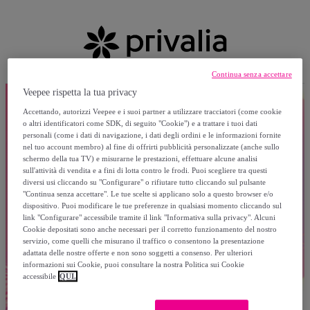
Continua senza accettare
Veepee rispetta la tua privacy
Accettando, autorizzi Veepee e i suoi partner a utilizzare tracciatori (come cookie
o altri identificatori come SDK, di seguito "Cookie") e a trattare i tuoi dati
personali (come i dati di navigazione, i dati degli ordini e le informazioni fornite
nel tuo account membro) al fine di offrirti pubblicità personalizzate (anche sullo
schermo della tua TV) e misurarne le prestazioni, effettuare alcune analisi
sull'attività di vendita e a fini di lotta contro le frodi. Puoi scegliere tra questi
diversi usi cliccando su "Configurare" o rifiutare tutto cliccando sul pulsante
"Continua senza accettare". Le tue scelte si applicano solo a questo browser e/o
dispositivo. Puoi modificare le tue preferenze in qualsiasi momento cliccando sul
link "Configurare" accessibile tramite il link "Informativa sulla privacy". Alcuni
Cookie depositati sono anche necessari per il corretto funzionamento del nostro
servizio, come quelli che misurano il traffico o consentono la presentazione
adattata delle nostre offerte e non sono soggetti a consenso. Per ulteriori
informazioni sui Cookie, puoi consultare la nostra Politica sui Cookie
accessibile
QUI.