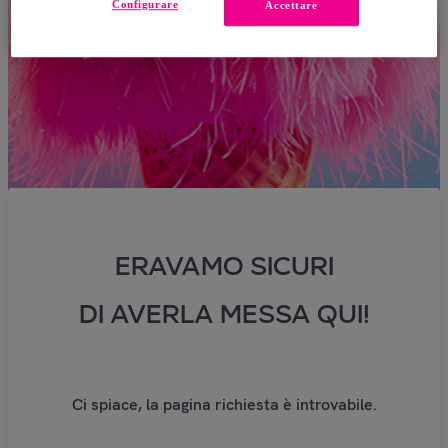
Configurare
Accettare
ERAVAMO SICURI
DI AVERLA MESSA QUI!
Ci spiace, la pagina richiesta è introvabile.