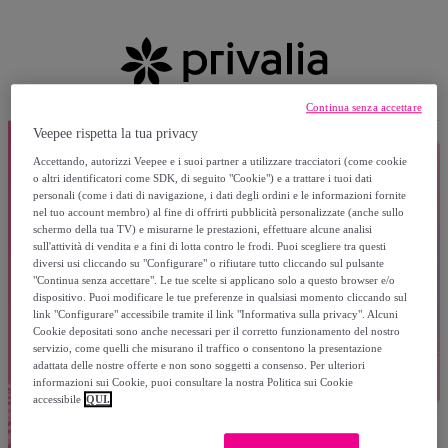
Continua senza accettare
Veepee rispetta la tua privacy
Accettando, autorizzi Veepee e i suoi partner a utilizzare tracciatori (come cookie
o altri identificatori come SDK, di seguito "Cookie") e a trattare i tuoi dati
personali (come i dati di navigazione, i dati degli ordini e le informazioni fornite
nel tuo account membro) al fine di offrirti pubblicità personalizzate (anche sullo
schermo della tua TV) e misurarne le prestazioni, effettuare alcune analisi
sull'attività di vendita e a fini di lotta contro le frodi. Puoi scegliere tra questi
diversi usi cliccando su "Configurare" o rifiutare tutto cliccando sul pulsante
"Continua senza accettare". Le tue scelte si applicano solo a questo browser e/o
dispositivo. Puoi modificare le tue preferenze in qualsiasi momento cliccando sul
link "Configurare" accessibile tramite il link "Informativa sulla privacy". Alcuni
Cookie depositati sono anche necessari per il corretto funzionamento del nostro
servizio, come quelli che misurano il traffico o consentono la presentazione
adattata delle nostre offerte e non sono soggetti a consenso. Per ulteriori
informazioni sui Cookie, puoi consultare la nostra Politica sui Cookie
accessibile
QUI.