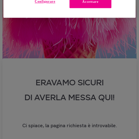
Configurare
Accettare
ERAVAMO SICURI
DI AVERLA MESSA QUI!
Ci spiace, la pagina richiesta è introvabile.