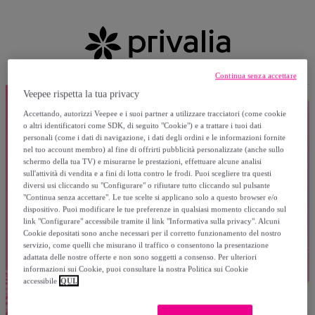
Continua senza accettare
Veepee rispetta la tua privacy
Accettando, autorizzi Veepee e i suoi partner a utilizzare tracciatori (come cookie
o altri identificatori come SDK, di seguito "Cookie") e a trattare i tuoi dati
personali (come i dati di navigazione, i dati degli ordini e le informazioni fornite
nel tuo account membro) al fine di offrirti pubblicità personalizzate (anche sullo
schermo della tua TV) e misurarne le prestazioni, effettuare alcune analisi
sull'attività di vendita e a fini di lotta contro le frodi. Puoi scegliere tra questi
diversi usi cliccando su "Configurare" o rifiutare tutto cliccando sul pulsante
"Continua senza accettare". Le tue scelte si applicano solo a questo browser e/o
dispositivo. Puoi modificare le tue preferenze in qualsiasi momento cliccando sul
link "Configurare" accessibile tramite il link "Informativa sulla privacy". Alcuni
Cookie depositati sono anche necessari per il corretto funzionamento del nostro
servizio, come quelli che misurano il traffico o consentono la presentazione
adattata delle nostre offerte e non sono soggetti a consenso. Per ulteriori
informazioni sui Cookie, puoi consultare la nostra Politica sui Cookie
accessibile
QUI.