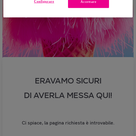
Configurare
Accettare
ERAVAMO SICURI
DI AVERLA MESSA QUI!
Ci spiace, la pagina richiesta è introvabile.