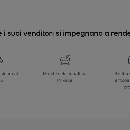
e i suoi venditori si impegnano a render
sicuro al
Marchi selezionati da
Restitu
0%
Privalia
articoli
pr