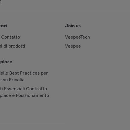
n
taci
Join us
& Contatto
VeepeeTech
i di prodotti
Veepee
place
elle Best Practices per
 su Privalia
i Essenziali Contratto
place e Posizionamento