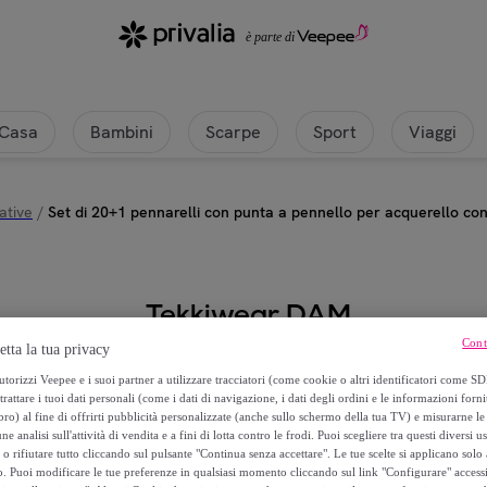
Casa
Bambini
Scarpe
Sport
Viaggi
ative
/
Set di 20+1 pennarelli con punta a pennello per acquerello con 
Tekkiwear DAM
Cont
etta la tua privacy
Set di 20+1 pennarelli con punta a
torizzi Veepee e i suoi partner a utilizzare tracciatori (come cookie o altri identificatori come SD
miscelare l'acqua. Spazzole in nyl
trattare i tuoi dati personali (come i dati di navigazione, i dati degli ordini e le informazioni forni
e calligrafia.
) al fine di offrirti pubblicità personalizzate (anche sullo schermo della tua TV) e misurarne le 
ne analisi sull'attività di vendita e a fini di lotta contro le frodi. Puoi scegliere tra questi diversi u
o rifiutare tutto cliccando sul pulsante "Continua senza accettare". Le tue scelte si applicano sol
29
,
€
99
o. Puoi modificare le tue preferenze in qualsiasi momento cliccando sul link "Configurare" accessib