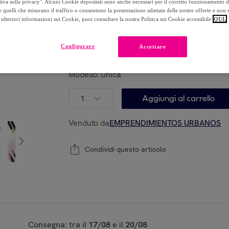
tiva sulla privacy". Alcuni Cookie depositati sono anche necessari per il corretto funzionamento d
 quelli che misurano il traffico o consentono la presentazione adattata delle nostre offerte e non 
69
,
€
00
ulteriori informazioni sui Cookie, puoi consultare la nostra Politica sui Cookie accessibile
QUI.
-
56
%
Configurare
Accettare
Modello:
Unica
1
Aggiungi al carrello
Venduto da
EMPRENDIMIENTOS URBANOS
Condividi questo articolo
Consegna: tra il
17/08
e il
20/08