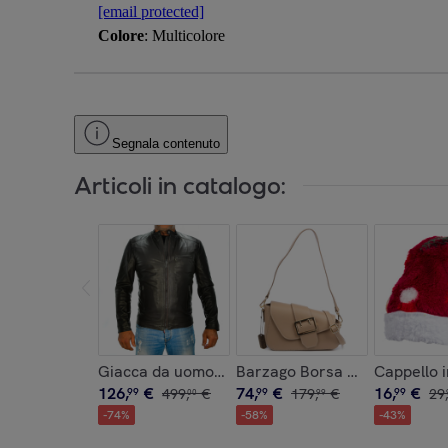
[email protected]
Colore
: Multicolore
Segnala contenuto
Articoli in catalogo:
Giacca da uomo in vera pelle.
Barzago Borsa a spalla Donna
Cappello i
126
,
€
74
,
€
16
,
€
99
499
,
€
99
179
,
€
99
29
,
00
99
-
74
%
-
58
%
-
43
%