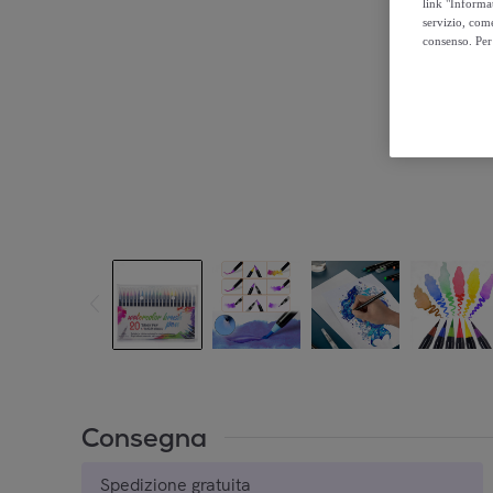
link "Informa
servizio, come
consenso. Per 
Consegna
Spedizione gratuita