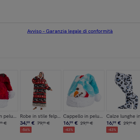
Avviso – Garanzia legale di conformità
. Pelle autentica Dollaro
n peluche extra morbido. Design natalizio rosso. 31x48 cm.
Robe in stile felpa e coperta in pile extra morbido. Tr
Cappello in peluche extra soft. D
Calze lunghe i
34
,
€
16
,
€
16
,
€
€
99
79
,
€
99
29
,
€
99
29
,
€
99
99
99
99
-
56
%
-
43
%
-
43
%