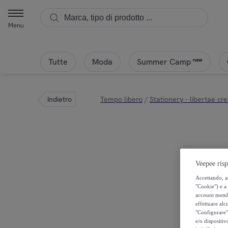
Menu
Tutte
Moda
new
Summer Camp
Indietro
Tempo libero
/
Stationery - libertae cre
Veepee risp
Accettando, au
"Cookie") e a 
account membro
effettuare alcu
"Configurare" 
e/o dispositiv