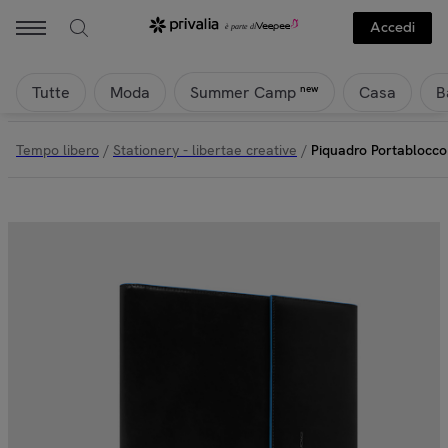
Accedi
Tutte
Moda
Casa
B
new
Summer Camp
Tempo libero
/
Stationery - libertae creative
/
Piquadro Portablocco