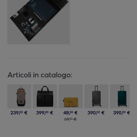
Articoli in catalogo:
239
,
€
399
,
€
48
,
€
390
,
€
390
,
€
00
00
30
00
00
69
,
€
00