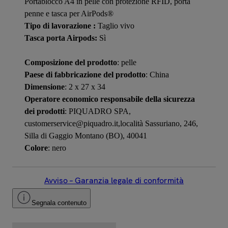
Portablocco A4 in pelle con protezione RFID, porta
penne e tasca per AirPods®
Tipo di lavorazione :
Taglio vivo
Tasca porta Airpods:
Sì
Composizione del prodotto
: pelle
Paese di fabbricazione del prodotto
: China
Dimensione
: 2 x 27 x 34
Operatore economico responsabile della sicurezza
dei prodotti
: PIQUADRO SPA,
customerservice@piquadro.it,località Sassuriano, 246,
Silla di Gaggio Montano (BO), 40041
Colore
: nero
Avviso – Garanzia legale di conformità
Segnala contenuto