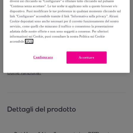
diversi usi cliccando su "Configurare" o rifiutare tutto cliccando sul pulsante
"Continua senza accettare". Le tue scelte si applicano solo a questo browser e/o
dispositivo. Puoi modificare le tue preferenze in qualsiasi momento cliccando sul
link "Configurare" accessibile tramite il link "Informativa sulla privacy". Alcuni
Cookie depositati sono anche necessari per il corretto funzionamento del nostro
Consegna
servizio, come quelli che misurano il traffico o consentono la presentazione
adattata delle nostre offerte e non sono soggetti a consenso. Per ulteriori
informazioni sui Cookie, puoi consultare la nostra Politica sui Cookie
Spedizione gratuita
accessibile
QUI.
Consegna: tra il
10/08
e il
13/08
Configurare
Accettare
Come funziona?
Dettagli del prodotto