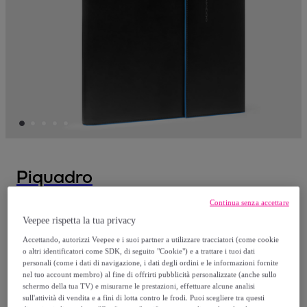
Piquadro
Continua senza accettare
Piquadro Portablocco
Veepee rispetta la tua privacy
Modello:
TU
Accettando, autorizzi Veepee e i suoi partner a utilizzare tracciatori (come cookie
o altri identificatori come SDK, di seguito "Cookie") e a trattare i tuoi dati
225
,
€
00
personali (come i dati di navigazione, i dati degli ordini e le informazioni fornite
nel tuo account membro) al fine di offrirti pubblicità personalizzate (anche sullo
schermo della tua TV) e misurarne le prestazioni, effettuare alcune analisi
Venduto da
Piquadro
sull'attività di vendita e a fini di lotta contro le frodi. Puoi scegliere tra questi