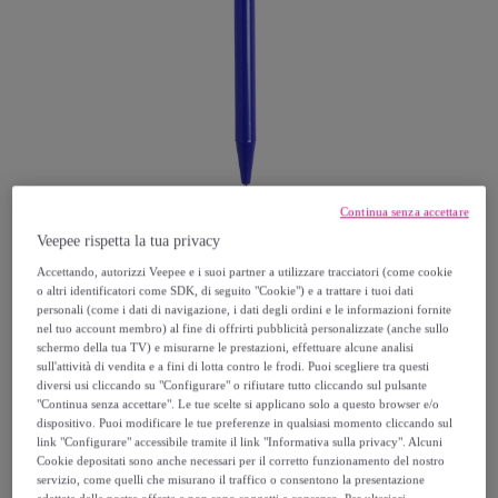
Continua senza accettare
Veepee rispetta la tua privacy
Accettando, autorizzi Veepee e i suoi partner a utilizzare tracciatori (come cookie
Tekkiwear DAM
o altri identificatori come SDK, di seguito "Cookie") e a trattare i tuoi dati
personali (come i dati di navigazione, i dati degli ordini e le informazioni fornite
nel tuo account membro) al fine di offrirti pubblicità personalizzate (anche sullo
Penna Gradox.
schermo della tua TV) e misurarne le prestazioni, effettuare alcune analisi
Modello:
Unica
sull'attività di vendita e a fini di lotta contro le frodi. Puoi scegliere tra questi
diversi usi cliccando su "Configurare" o rifiutare tutto cliccando sul pulsante
"Continua senza accettare". Le tue scelte si applicano solo a questo browser e/o
6
,
€
99
dispositivo. Puoi modificare le tue preferenze in qualsiasi momento cliccando sul
link "Configurare" accessibile tramite il link "Informativa sulla privacy". Alcuni
Cookie depositati sono anche necessari per il corretto funzionamento del nostro
7
,
€
77
servizio, come quelli che misurano il traffico o consentono la presentazione