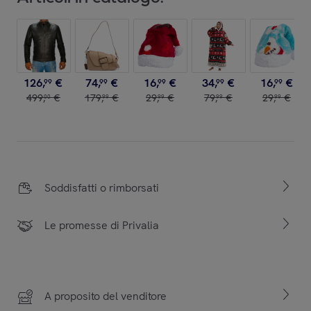
126
,
€
74
,
€
16
,
€
34
,
€
16
,
€
99
99
99
99
99
499
,
€
179
,
€
29
,
€
79
,
€
29
,
€
00
99
99
99
99
Soddisfatti o rimborsati
Le promesse di Privalia
A proposito del venditore