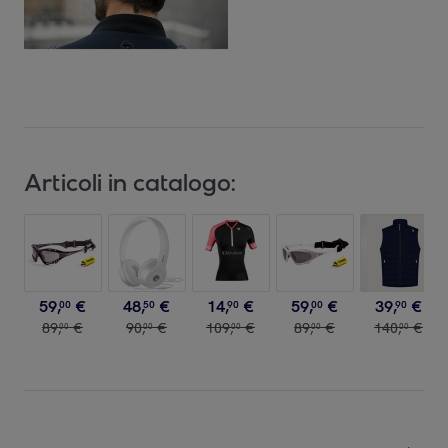
Articoli in catalogo:
59
,
€
48
,
€
14
,
€
59
,
€
39
,
€
00
50
90
00
90
89
,
€
90
,
€
109
,
€
89
,
€
140
,
€
00
00
00
00
00