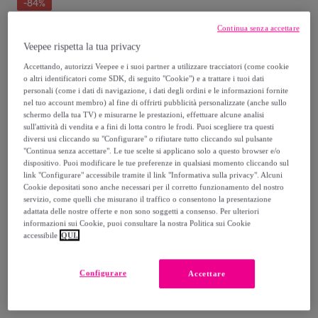
-
84
%
Venduto da
Diseño de producto técnico
Continua senza accettare
Veepee rispetta la tua privacy
Accettando, autorizzi Veepee e i suoi partner a utilizzare tracciatori (come cookie
o altri identificatori come SDK, di seguito "Cookie") e a trattare i tuoi dati
personali (come i dati di navigazione, i dati degli ordini e le informazioni fornite
Consegna
nel tuo account membro) al fine di offrirti pubblicità personalizzate (anche sullo
schermo della tua TV) e misurarne le prestazioni, effettuare alcune analisi
sull'attività di vendita e a fini di lotta contro le frodi. Puoi scegliere tra questi
Consegna da
9,15 €
diversi usi cliccando su "Configurare" o rifiutare tutto cliccando sul pulsante
"Continua senza accettare". Le tue scelte si applicano solo a questo browser e/o
Gratuita da 67,10 € di acquisto
dispositivo. Puoi modificare le tue preferenze in qualsiasi momento cliccando sul
link "Configurare" accessibile tramite il link "Informativa sulla privacy". Alcuni
Cookie depositati sono anche necessari per il corretto funzionamento del nostro
Consegna: tra il
14/08
e il
17/08
servizio, come quelli che misurano il traffico o consentono la presentazione
adattata delle nostre offerte e non sono soggetti a consenso. Per ulteriori
informazioni sui Cookie, puoi consultare la nostra Politica sui Cookie
accessibile
QUI.
Come funziona?
Configurare
Accettare