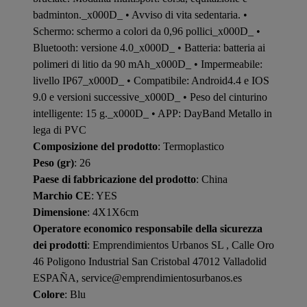
badminton._x000D_ • Avviso di vita sedentaria. •
Schermo: schermo a colori da 0,96 pollici_x000D_ •
Bluetooth: versione 4.0_x000D_ • Batteria: batteria ai
polimeri di litio da 90 mAh_x000D_ • Impermeabile:
livello IP67_x000D_ • Compatibile: Android4.4 e IOS
9.0 e versioni successive_x000D_ • Peso del cinturino
intelligente: 15 g._x000D_ • APP: DayBand Metallo in
lega di PVC
Composizione del prodotto
: Termoplastico
Peso (gr)
: 26
Paese di fabbricazione del prodotto
: China
Marchio CE
: YES
Dimensione
: 4X1X6cm
Operatore economico responsabile della sicurezza
dei prodotti
: Emprendimientos Urbanos SL , Calle Oro
46 Poligono Industrial San Cristobal 47012 Valladolid
ESPAÑA, service@emprendimientosurbanos.es
Colore
: Blu