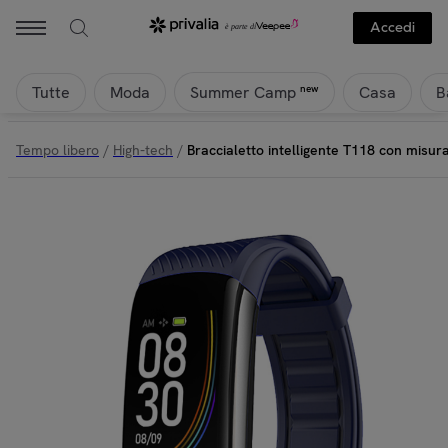
Accedi
Tutte
Moda
Casa
B
new
Summer Camp
Tempo libero
/
High-tech
/
Braccialetto intelligente T118 con misur