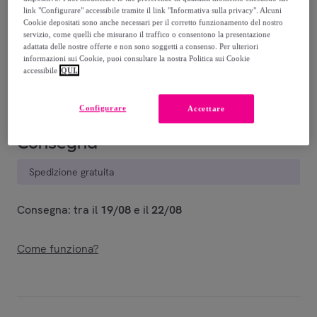
link "Configurare" accessibile tramite il link "Informativa sulla privacy". Alcuni
149
,
€
Cookie depositati sono anche necessari per il corretto funzionamento del nostro
00
servizio, come quelli che misurano il traffico o consentono la presentazione
-
73
%
adattata delle nostre offerte e non sono soggetti a consenso. Per ulteriori
informazioni sui Cookie, puoi consultare la nostra Politica sui Cookie
Venduto da
EMPRENDIMIENTOS URBANOS
accessibile
QUI.
Configurare
Accettare
Consegna
Spedizione gratuita
Consegna: tra il
19/08
e il
22/08
Come funziona?