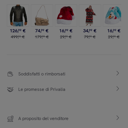
126
,
€
74
,
€
16
,
€
34
,
€
16
,
€
99
99
99
99
99
499
,
€
179
,
€
29
,
€
79
,
€
29
,
€
00
99
99
99
99
Soddisfatti o rimborsati
Le promesse di Privalia
A proposito del venditore