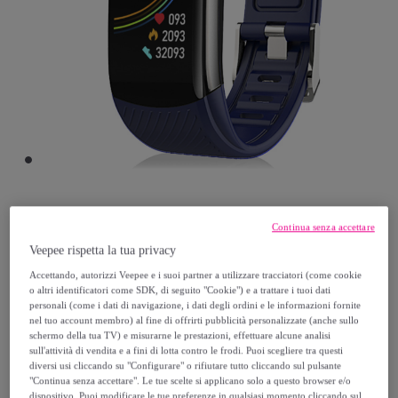
Tekkiwear DAM
Continua senza accettare
Veepee rispetta la tua privacy
Braccialetto intelligente T118 con
Accettando, autorizzi Veepee e i suoi partner a utilizzare tracciatori (come cookie
misurazione della temperatura corporea,
o altri identificatori come SDK, di seguito "Cookie") e a trattare i tuoi dati
personali (come i dati di navigazione, i dati degli ordini e le informazioni fornite
dell'O2 nel sangue e della tensione
nel tuo account membro) al fine di offrirti pubblicità personalizzate (anche sullo
Modello:
Unica
schermo della tua TV) e misurarne le prestazioni, effettuare alcune analisi
sull'attività di vendita e a fini di lotta contro le frodi. Puoi scegliere tra questi
diversi usi cliccando su "Configurare" o rifiutare tutto cliccando sul pulsante
39
,
€
99
"Continua senza accettare". Le tue scelte si applicano solo a questo browser e/o
dispositivo. Puoi modificare le tue preferenze in qualsiasi momento cliccando sul