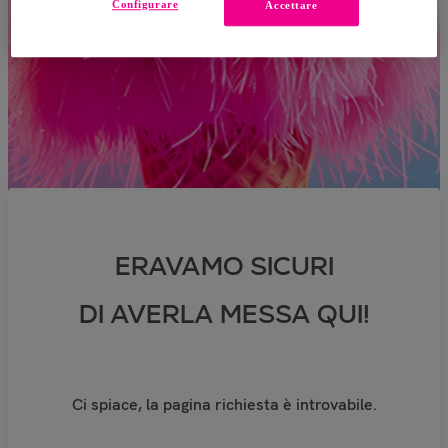
Configurare
Accettare
ERAVAMO SICURI
DI AVERLA MESSA QUI!
Ci spiace, la pagina richiesta è introvabile.