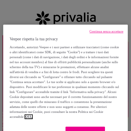
Continua senza accettare
Veepee rispetta la tua privacy
Accettando, autorizzi Veepee e i suoi partner a utilizzare tracciatori (come cookie
o altri identificatori come SDK, di seguito "Cookie") e a trattare i tuoi dati
personali (come i dati di navigazione, i dati degli ordini e le informazioni fornite
nel tuo account membro) al fine di offrirti pubblicità personalizzate (anche sullo
schermo della tua TV) e misurarne le prestazioni, effettuare alcune analisi
sull'attività di vendita e a fini di lotta contro le frodi. Puoi scegliere tra questi
diversi usi cliccando su "Configurare" o rifiutare tutto cliccando sul pulsante
"Continua senza accettare". Le tue scelte si applicano solo a questo browser e/o
dispositivo. Puoi modificare le tue preferenze in qualsiasi momento cliccando sul
link "Configurare" accessibile tramite il link "Informativa sulla privacy". Alcuni
Cookie depositati sono anche necessari per il corretto funzionamento del nostro
servizio, come quelli che misurano il traffico o consentono la presentazione
adattata delle nostre offerte e non sono soggetti a consenso. Per ulteriori
informazioni sui Cookie, puoi consultare la nostra Politica sui Cookie
accessibile
QUI.