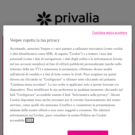
Continua senza accettare
Veepee rispetta la tua privacy
Accettando, autorizzi Veepee e i suoi partner a utilizzare tracciatori (come cookie
o altri identificatori come SDK, di seguito "Cookie") e a trattare i tuoi dati
personali (come i dati di navigazione, i dati degli ordini e le informazioni fornite
nel tuo account membro) al fine di offrirti pubblicità personalizzate (anche sullo
schermo della tua TV) e misurarne le prestazioni, effettuare alcune analisi
sull'attività di vendita e a fini di lotta contro le frodi. Puoi scegliere tra questi
diversi usi cliccando su "Configurare" o rifiutare tutto cliccando sul pulsante
"Continua senza accettare". Le tue scelte si applicano solo a questo browser e/o
dispositivo. Puoi modificare le tue preferenze in qualsiasi momento cliccando sul
link "Configurare" accessibile tramite il link "Informativa sulla privacy". Alcuni
Cookie depositati sono anche necessari per il corretto funzionamento del nostro
servizio, come quelli che misurano il traffico o consentono la presentazione
adattata delle nostre offerte e non sono soggetti a consenso. Per ulteriori
informazioni sui Cookie, puoi consultare la nostra Politica sui Cookie
accessibile
QUI.