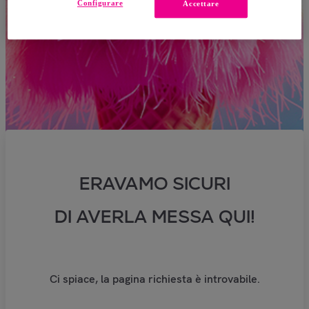
Configurare
Accettare
ERAVAMO SICURI
DI AVERLA MESSA QUI!
Ci spiace, la pagina richiesta è introvabile.