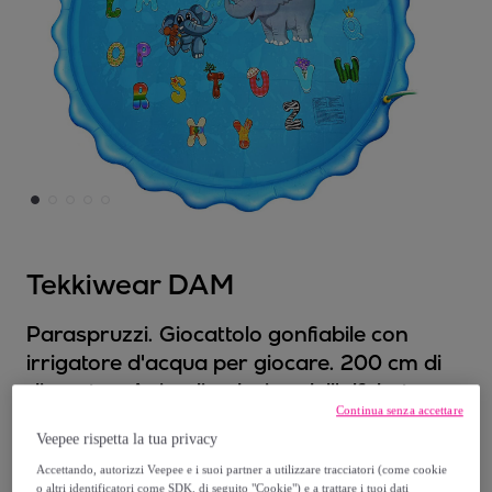
Tekkiwear DAM
Paraspruzzi. Giocattolo gonfiabile con
irrigatore d'acqua per giocare. 200 cm di
diametro. Animali e design dell'alfabeto.
Continua senza accettare
Modello:
Unica
Veepee rispetta la tua privacy
22
,
€
Accettando, autorizzi Veepee e i suoi partner a utilizzare tracciatori (come cookie
99
o altri identificatori come SDK, di seguito "Cookie") e a trattare i tuoi dati