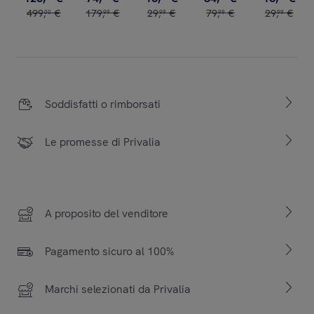
499
,
€
179
,
€
29
,
€
79
,
€
29
,
€
00
99
99
99
99
Soddisfatti o rimborsati
Le promesse di Privalia
A proposito del venditore
Pagamento sicuro al 100%
Marchi selezionati da Privalia