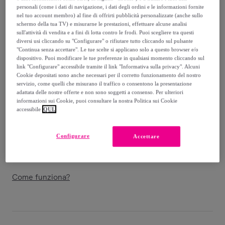
personali (come i dati di navigazione, i dati degli ordini e le informazioni fornite
89
,
€
nel tuo account membro) al fine di offrirti pubblicità personalizzate (anche sullo
00
schermo della tua TV) e misurarne le prestazioni, effettuare alcune analisi
-
74
%
sull'attività di vendita e a fini di lotta contro le frodi. Puoi scegliere tra questi
diversi usi cliccando su "Configurare" o rifiutare tutto cliccando sul pulsante
Venduto da
EMPRENDIMIENTOS URBANOS
"Continua senza accettare". Le tue scelte si applicano solo a questo browser e/o
dispositivo. Puoi modificare le tue preferenze in qualsiasi momento cliccando sul
link "Configurare" accessibile tramite il link "Informativa sulla privacy". Alcuni
Cookie depositati sono anche necessari per il corretto funzionamento del nostro
servizio, come quelli che misurano il traffico o consentono la presentazione
adattata delle nostre offerte e non sono soggetti a consenso. Per ulteriori
Consegna
informazioni sui Cookie, puoi consultare la nostra Politica sui Cookie
accessibile
QUI.
Spedizione gratuita
Configurare
Accettare
Consegna: tra il
17/08
e il
20/08
Come funziona?