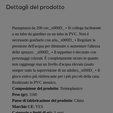
Dettagli del prodotto
Paraspruzzi da 200 cm:_x000D_ • Si collega facilmente
a un tubo da giardino oa un tubo in PVC. Non è
necessario gonfiarlo con aria._x000D_ • Regolare la
pressione dell'acqua per diminuire o aumentare l'altezza
dello spruzzo. _x000D_ • Il tappetino è decorato con
personaggi colorati. È completamente sicuro in quanto
non raggiunge mai un livello d'acqua elevato (usalo
sempre sotto la supervisione di un adulto)._x000D_ • Il
gioco estivo più rinfrescante per i più piccoli della casa.
Realizzato in PVC atossico.
Composizione del prodotto
: Termoplastico
Peso (gr)
: 1160
Paese di fabbricazione del prodotto
: China
Marchio CE
: YES
Categorie o limiti di età
: 3 anni