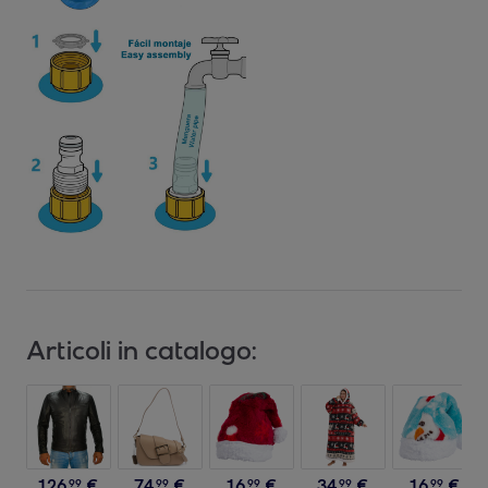
Articoli in catalogo:
126
,
€
74
,
€
16
,
€
34
,
€
16
,
€
99
99
99
99
99