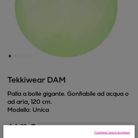
Tekkiwear DAM
Palla a bolle gigante. Gonfiabile ad acqua o
ad aria, 120 cm.
Modello:
Unica
16
,
€
99
Continua senza accettare