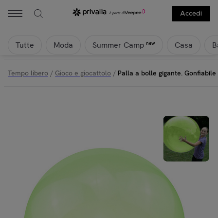
Accedi
Tutte
Moda
Casa
B
new
Summer Camp
Tempo libero
/
Gioco e giocattolo
/
Palla a bolle gigante. Gonfiabil