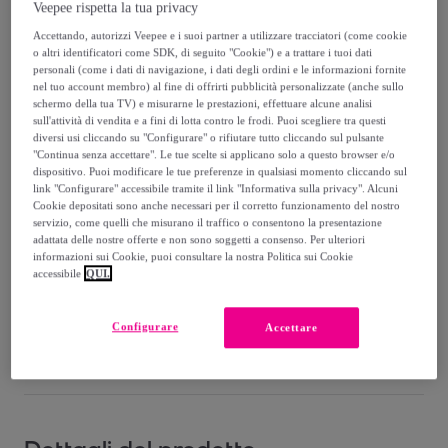
50
,
€
Veepee rispetta la tua privacy
00
-
66
%
Accettando, autorizzi Veepee e i suoi partner a utilizzare tracciatori (come cookie
o altri identificatori come SDK, di seguito "Cookie") e a trattare i tuoi dati
Venduto da
EMPRENDIMIENTOS URBANOS
personali (come i dati di navigazione, i dati degli ordini e le informazioni fornite
nel tuo account membro) al fine di offrirti pubblicità personalizzate (anche sullo
schermo della tua TV) e misurarne le prestazioni, effettuare alcune analisi
sull'attività di vendita e a fini di lotta contro le frodi. Puoi scegliere tra questi
diversi usi cliccando su "Configurare" o rifiutare tutto cliccando sul pulsante
"Continua senza accettare". Le tue scelte si applicano solo a questo browser e/o
Consegna
dispositivo. Puoi modificare le tue preferenze in qualsiasi momento cliccando sul
link "Configurare" accessibile tramite il link "Informativa sulla privacy". Alcuni
Cookie depositati sono anche necessari per il corretto funzionamento del nostro
Spedizione gratuita
servizio, come quelli che misurano il traffico o consentono la presentazione
adattata delle nostre offerte e non sono soggetti a consenso. Per ulteriori
informazioni sui Cookie, puoi consultare la nostra Politica sui Cookie
Consegna: tra il
19/08
e il
22/08
accessibile
QUI.
Come funziona?
Configurare
Accettare