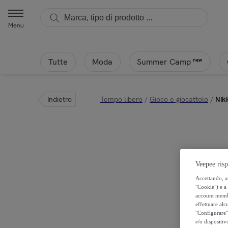
Menu
Tutte
Moda
new
Summer Camp
Indietro
Tempo libero
/
Gioco e giocattolo
/
Nik
Veepee risp
Accettando, au
"Cookie") e a 
account membro
effettuare alcu
"Configurare" 
e/o dispositiv