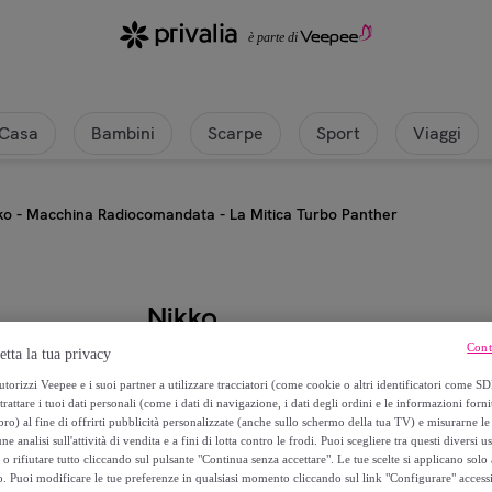
Casa
Bambini
Scarpe
Sport
Viaggi
ko - Macchina Radiocomandata - La Mitica Turbo Panther
Nikko
Cont
etta la tua privacy
Nikko - Macchina Radiocomandata
torizzi Veepee e i suoi partner a utilizzare tracciatori (come cookie o altri identificatori come SD
trattare i tuoi dati personali (come i dati di navigazione, i dati degli ordini e le informazioni forni
21
,
€
99
) al fine di offrirti pubblicità personalizzate (anche sullo schermo della tua TV) e misurarne le 
ne analisi sull'attività di vendita e a fini di lotta contro le frodi. Puoi scegliere tra questi diversi u
o rifiutare tutto cliccando sul pulsante "Continua senza accettare". Le tue scelte si applicano sol
44
,
€
99
o. Puoi modificare le tue preferenze in qualsiasi momento cliccando sul link "Configurare" accessib