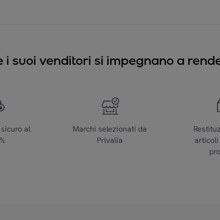
e i suoi venditori si impegnano a render
sicuro al
Marchi selezionati da
Restitu
0%
Privalia
articoli
pr