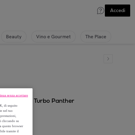
Accedi
Beauty
Vino e Gourmet
The Place
inua senza accettare
 - La Mitica Turbo Panther
K, di seguito
te nel tuo
prestazioni,
si cliccando su
o a questo browser
ile tramite il