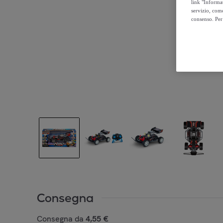
link "Informa
servizio, come
consenso. Per 
Consegna
Consegna da
4,55 €