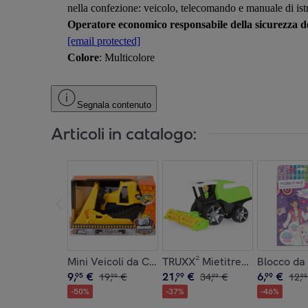
nella confezione: veicolo, telecomando e manuale di ist
Operatore economico responsabile della sicurezza de
[email protected]
Colore
: Multicolore
Segnala contenuto
Articoli in catalogo:
Mini Veicoli da Cantiere in scatola - Bulldozer
TRUXX² Mietitrebbia
Blocco da 
9
,
€
21
,
€
6
,
€
95
19
,
€
99
34
,
€
99
12
,
99
99
99
-
50
%
-
37
%
-
46
%