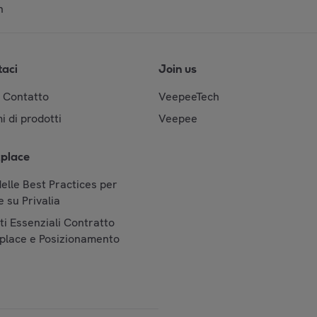
n
taci
Join us
& Contatto
VeepeeTech
i di prodotti
Veepee
place
elle Best Practices per
 su Privalia
i Essenziali Contratto
place e Posizionamento