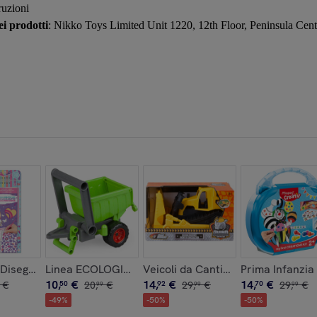
ruzioni
i prodotti
: Nikko Toys Limited Unit 1220, 12th Floor, Peninsula C
Disegno Stilista: Good Vibes
Linea ECOLOGICA - Rimorchio
Veicoli da Cantiere in scatola - Bu
Prima Infanzia
10
,
€
14
,
€
14
,
€
€
50
20
,
€
92
29
,
€
70
29
,
€
99
99
99
-
49
%
-
50
%
-
50
%