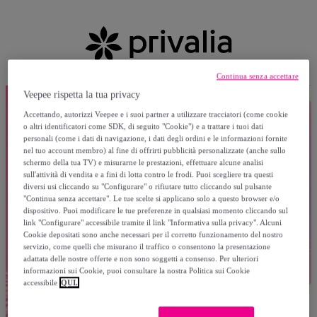
Continua senza accettare
Veepee rispetta la tua privacy
Accettando, autorizzi Veepee e i suoi partner a utilizzare tracciatori (come cookie
o altri identificatori come SDK, di seguito "Cookie") e a trattare i tuoi dati
personali (come i dati di navigazione, i dati degli ordini e le informazioni fornite
nel tuo account membro) al fine di offrirti pubblicità personalizzate (anche sullo
schermo della tua TV) e misurarne le prestazioni, effettuare alcune analisi
sull'attività di vendita e a fini di lotta contro le frodi. Puoi scegliere tra questi
diversi usi cliccando su "Configurare" o rifiutare tutto cliccando sul pulsante
"Continua senza accettare". Le tue scelte si applicano solo a questo browser e/o
dispositivo. Puoi modificare le tue preferenze in qualsiasi momento cliccando sul
link "Configurare" accessibile tramite il link "Informativa sulla privacy". Alcuni
Cookie depositati sono anche necessari per il corretto funzionamento del nostro
servizio, come quelli che misurano il traffico o consentono la presentazione
adattata delle nostre offerte e non sono soggetti a consenso. Per ulteriori
informazioni sui Cookie, puoi consultare la nostra Politica sui Cookie
accessibile
QUI.