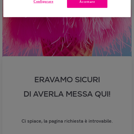
Configurare
Accettare
ERAVAMO SICURI
DI AVERLA MESSA QUI!
Ci spiace, la pagina richiesta è introvabile.