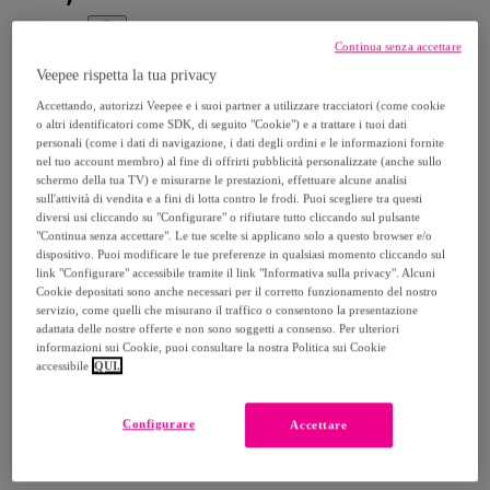
45
,
€
00
Continua senza accettare
-
58
%
Veepee rispetta la tua privacy
Venduto da
EMPRENDIMIENTOS URBANOS
Accettando, autorizzi Veepee e i suoi partner a utilizzare tracciatori (come cookie
o altri identificatori come SDK, di seguito "Cookie") e a trattare i tuoi dati
personali (come i dati di navigazione, i dati degli ordini e le informazioni fornite
nel tuo account membro) al fine di offrirti pubblicità personalizzate (anche sullo
schermo della tua TV) e misurarne le prestazioni, effettuare alcune analisi
sull'attività di vendita e a fini di lotta contro le frodi. Puoi scegliere tra questi
Consegna
diversi usi cliccando su "Configurare" o rifiutare tutto cliccando sul pulsante
"Continua senza accettare". Le tue scelte si applicano solo a questo browser e/o
dispositivo. Puoi modificare le tue preferenze in qualsiasi momento cliccando sul
Spedizione gratuita
link "Configurare" accessibile tramite il link "Informativa sulla privacy". Alcuni
Cookie depositati sono anche necessari per il corretto funzionamento del nostro
servizio, come quelli che misurano il traffico o consentono la presentazione
Consegna: tra il
18/08
e il
21/08
adattata delle nostre offerte e non sono soggetti a consenso. Per ulteriori
informazioni sui Cookie, puoi consultare la nostra Politica sui Cookie
accessibile
QUI.
Come funziona?
Configurare
Accettare