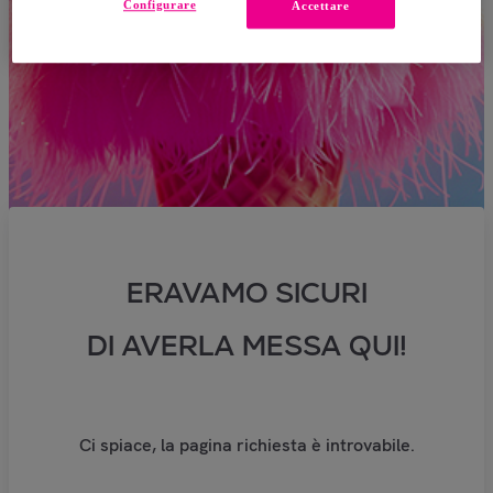
Configurare
Accettare
ERAVAMO SICURI
DI AVERLA MESSA QUI!
Ci spiace, la pagina richiesta è introvabile.