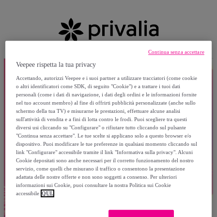
Continua senza accettare
Veepee rispetta la tua privacy
Accettando, autorizzi Veepee e i suoi partner a utilizzare tracciatori (come cookie
o altri identificatori come SDK, di seguito "Cookie") e a trattare i tuoi dati
personali (come i dati di navigazione, i dati degli ordini e le informazioni fornite
nel tuo account membro) al fine di offrirti pubblicità personalizzate (anche sullo
schermo della tua TV) e misurarne le prestazioni, effettuare alcune analisi
sull'attività di vendita e a fini di lotta contro le frodi. Puoi scegliere tra questi
diversi usi cliccando su "Configurare" o rifiutare tutto cliccando sul pulsante
"Continua senza accettare". Le tue scelte si applicano solo a questo browser e/o
dispositivo. Puoi modificare le tue preferenze in qualsiasi momento cliccando sul
link "Configurare" accessibile tramite il link "Informativa sulla privacy". Alcuni
Cookie depositati sono anche necessari per il corretto funzionamento del nostro
servizio, come quelli che misurano il traffico o consentono la presentazione
adattata delle nostre offerte e non sono soggetti a consenso. Per ulteriori
informazioni sui Cookie, puoi consultare la nostra Politica sui Cookie
accessibile
QUI.