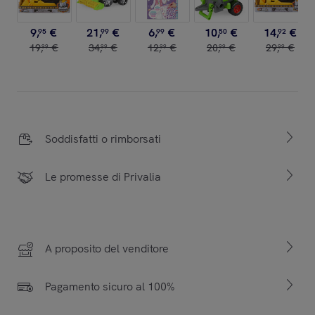
9
,
€
21
,
€
6
,
€
10
,
€
14
,
€
95
99
99
50
92
19
,
€
34
,
€
12
,
€
20
,
€
29
,
€
99
99
99
99
99
Soddisfatti o rimborsati
Le promesse di Privalia
A proposito del venditore
Pagamento sicuro al 100%