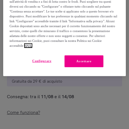
sull'attività di vendita e a fini di lotta contro le frodi. Puoi scegliere tra questi
diversi usi cliccando su "Configurare" o rifiutare tutto cliccando sul pulsante
36
,
€
99
"Continua senza accettare". Le tue scelte si applicano solo a questo browser e/o
-
43
%
dispositivo. Puoi modificare le tue preferenze in qualsiasi momento cliccando sul
link "Configurare" accessibile tramite il link "Informativa sulla privacy". Alcuni
Cookie depositati sono anche necessari per il corretto funzionamento del nostro
Venduto da
Giocattoli per Passione
servizio, come quelli che misurano il traffico o consentono la presentazione
adattata delle nostre offerte e non sono soggetti a consenso. Per ulteriori
informazioni sui Cookie, puoi consultare la nostra Politica sui Cookie
accessibile
QUI.
Consegna
Configurare
Accettare
Consegna da
4,55 €
Gratuita da 29 € di acquisto
Consegna: tra il
11/08
e il
14/08
Come funziona?