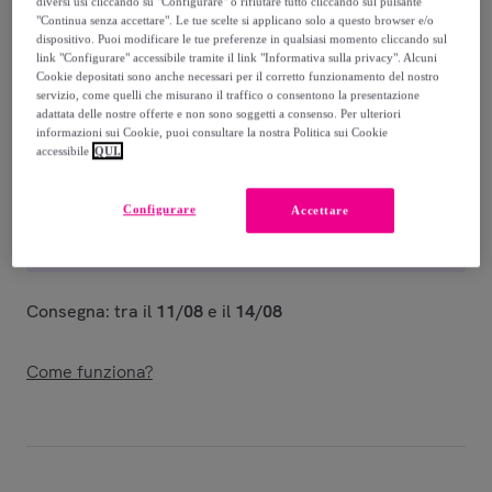
-
50
%
diversi usi cliccando su "Configurare" o rifiutare tutto cliccando sul pulsante
"Continua senza accettare". Le tue scelte si applicano solo a questo browser e/o
dispositivo. Puoi modificare le tue preferenze in qualsiasi momento cliccando sul
Venduto da
Giocattoli per Passione
link "Configurare" accessibile tramite il link "Informativa sulla privacy". Alcuni
Cookie depositati sono anche necessari per il corretto funzionamento del nostro
servizio, come quelli che misurano il traffico o consentono la presentazione
adattata delle nostre offerte e non sono soggetti a consenso. Per ulteriori
informazioni sui Cookie, puoi consultare la nostra Politica sui Cookie
accessibile
QUI.
Consegna
Consegna da
6,99 €
Configurare
Accettare
Gratuita da 29 € di acquisto
Consegna: tra il
11/08
e il
14/08
Come funziona?