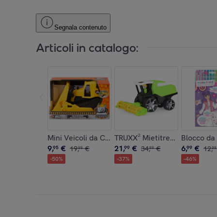
Segnala contenuto
Articoli in catalogo:
Mini Veicoli da Cantiere in scatola - Bulldozer
TRUXX² Mietitrebbia
Blocco da 
9
,
€
21
,
€
6
,
€
95
19
,
€
99
34
,
€
99
12
,
99
99
99
-
50
%
-
37
%
-
46
%