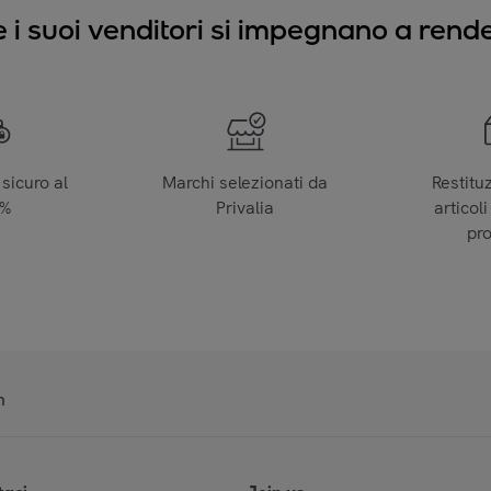
e i suoi venditori si impegnano a render
sicuro al
Marchi selezionati da
Restitu
0%
Privalia
articoli
pr
n