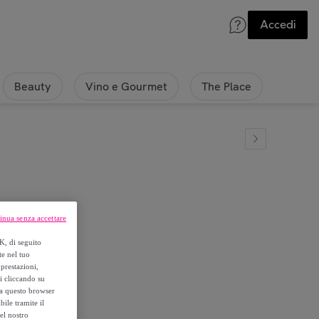
Accedi
Beauty
Vino e Gourmet
The Place
inua senza accettare
o
K, di seguito
te nel tuo
prestazioni,
si cliccando su
o a questo browser
ile tramite il
el nostro