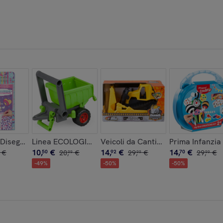
Disegno Stilista: Good Vibes
Linea ECOLOGICA - Rimorchio
Veicoli da Cantiere in scatola - Bu
Prima Infanzia
10
,
€
14
,
€
14
,
€
€
50
20
,
€
92
29
,
€
70
29
,
€
99
99
99
-
49
%
-
50
%
-
50
%