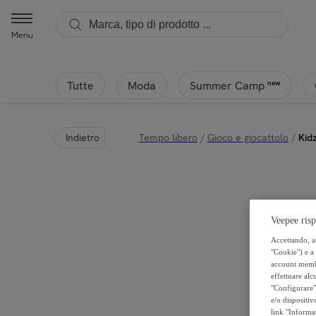
Menu
Tutte
Moda
new
Summer Camp
Indietro
Tempo libero
/
Gioco e giocattolo
/
Kid
Veepee risp
Accettando, au
"Cookie") e a 
account membro
effettuare alcu
"Configurare" 
e/o dispositiv
link "Informa