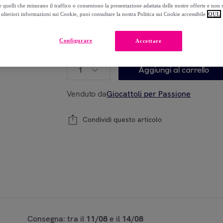
-
50
%
 quelli che misurano il traffico o consentono la presentazione adattata delle nostre offerte e non 
ulteriori informazioni sui Cookie, puoi consultare la nostra Politica sui Cookie accessibile
QUI.
Configurare
Accettare
Modello:
Kidzlabs - Sistema Solare sospeso
1
Aggiungi al carrello
Venduto da
Giocattoli per Passione
Condividi questo articolo
Consegna: tra il
11/08
e il
14/08