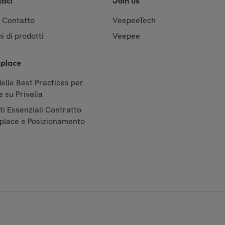
taci
Join us
& Contatto
VeepeeTech
i di prodotti
Veepee
place
elle Best Practices per
 su Privalia
i Essenziali Contratto
place e Posizionamento