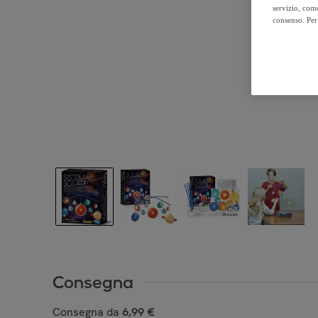
servizio, come
consenso. Per 
Consegna
Consegna da
6,99 €