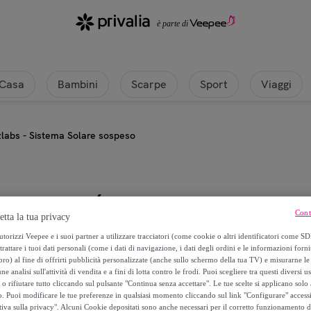
Casa
Bambini
Scarpe
Sport
Viaggi
zlabs - Sistema Solare sospeso
4m
Cont
etta la tua privacy
Kidzlabs - Sistema Solare sospes
torizzi Veepee e i suoi partner a utilizzare tracciatori (come cookie o altri identificatori come SD
trattare i tuoi dati personali (come i dati di navigazione, i dati degli ordini e le informazioni forni
) al fine di offrirti pubblicità personalizzate (anche sullo schermo della tua TV) e misurarne le 
14
,
€
92
ne analisi sull'attività di vendita e a fini di lotta contro le frodi. Puoi scegliere tra questi diversi u
o rifiutare tutto cliccando sul pulsante "Continua senza accettare". Le tue scelte si applicano sol
o. Puoi modificare le tue preferenze in qualsiasi momento cliccando sul link "Configurare" accessib
29
,
€
99
tiva sulla privacy". Alcuni Cookie depositati sono anche necessari per il corretto funzionamento d