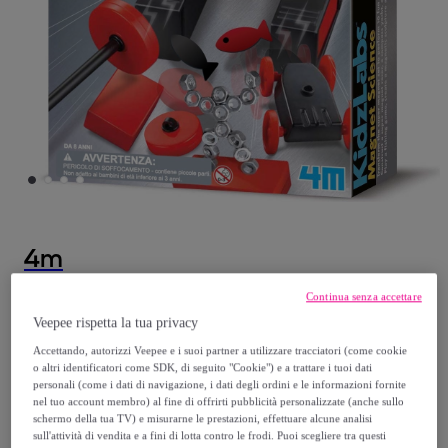
4m
Continua senza accettare
Kidzlabs - La Scienza dei Magneti
Veepee rispetta la tua privacy
Modello:
Kidzlabs - La Scienza dei Magneti
Accettando, autorizzi Veepee e i suoi partner a utilizzare tracciatori (come cookie
o altri identificatori come SDK, di seguito "Cookie") e a trattare i tuoi dati
17
,
€
41
personali (come i dati di navigazione, i dati degli ordini e le informazioni fornite
nel tuo account membro) al fine di offrirti pubblicità personalizzate (anche sullo
schermo della tua TV) e misurarne le prestazioni, effettuare alcune analisi
34
,
€
99
sull'attività di vendita e a fini di lotta contro le frodi. Puoi scegliere tra questi