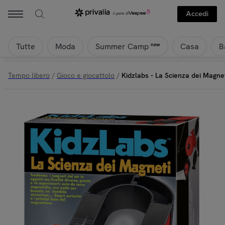
Accedi
Tutte
Moda
Casa
B
new
Summer Camp
Tempo libero
/
Gioco e giocattolo
/
Kidzlabs - La Scienza dei Magne