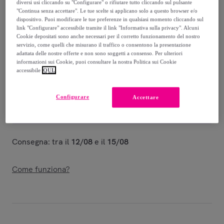
-
50
%
diversi usi cliccando su "Configurare" o rifiutare tutto cliccando sul pulsante
"Continua senza accettare". Le tue scelte si applicano solo a questo browser e/o
Venduto da
Giocattoli per Passione
dispositivo. Puoi modificare le tue preferenze in qualsiasi momento cliccando sul
link "Configurare" accessibile tramite il link "Informativa sulla privacy". Alcuni
Cookie depositati sono anche necessari per il corretto funzionamento del nostro
servizio, come quelli che misurano il traffico o consentono la presentazione
adattata delle nostre offerte e non sono soggetti a consenso. Per ulteriori
informazioni sui Cookie, puoi consultare la nostra Politica sui Cookie
accessibile
QUI.
Consegna
Consegna da
6,99 €
Configurare
Accettare
Gratuita da 29 € di acquisto
Consegna: tra il
12/08
e il
15/08
Come funziona?