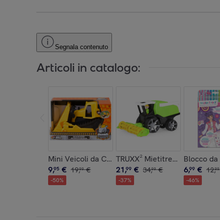
Segnala contenuto
Articoli in catalogo:
Mini Veicoli da Cantiere in scatola - Bulldozer
TRUXX² Mietitrebbia
Blocco da 
9
,
€
21
,
€
6
,
€
95
19
,
€
99
34
,
€
99
12
,
99
99
99
-
50
%
-
37
%
-
46
%