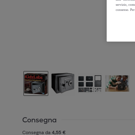
servizio, come
consenso. Per 
Consegna
Consegna da
4,55 €