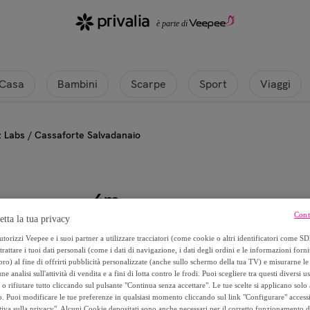
Casa
Bambini
Scarpe
Sport
Viaggi
z Labs / Cassaforte Salvadanaio
4m
Cont
etta la tua privacy
Kidz Labs / Cassaforte Salvadana
torizzi Veepee e i suoi partner a utilizzare tracciatori (come cookie o altri identificatori come SD
trattare i tuoi dati personali (come i dati di navigazione, i dati degli ordini e le informazioni forni
18
,
€
) al fine di offrirti pubblicità personalizzate (anche sullo schermo della tua TV) e misurarne le 
90
ne analisi sull'attività di vendita e a fini di lotta contro le frodi. Puoi scegliere tra questi diversi u
o rifiutare tutto cliccando sul pulsante "Continua senza accettare". Le tue scelte si applicano sol
o. Puoi modificare le tue preferenze in qualsiasi momento cliccando sul link "Configurare" accessib
34
,
€
99
tiva sulla privacy". Alcuni Cookie depositati sono anche necessari per il corretto funzionamento d