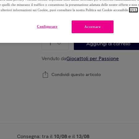
-
45
%
 quelli che misurano il traffico o consentono la presentazione adattata delle nostre offerte e non 
ulteriori informazioni sui Cookie, puoi consultare la nostra Politica sui Cookie accessibile
QUI.
Configurare
Accettare
Modello:
Kidz Labs / Cassaforte Salvadanai
1
Aggiungi al carrello
Venduto da
Giocattoli per Passione
Condividi questo articolo
Consegna: tra il
10/08
e il
13/08