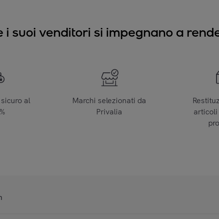
e i suoi venditori si impegnano a render
sicuro al
Marchi selezionati da
Restitu
0%
Privalia
articoli
pr
n