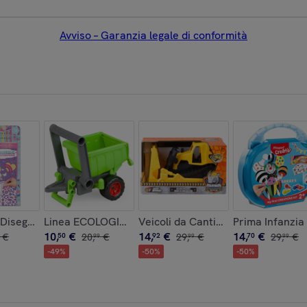
Avviso – Garanzia legale di conformità
Disegno Stilista: Good Vibes
Linea ECOLOGICA - Rimorchio
Veicoli da Cantiere in scatola - Bu
Prima Infanzia
10
,
€
14
,
€
14
,
€
€
50
20
,
€
92
29
,
€
70
29
,
€
99
99
99
-
49
%
-
50
%
-
50
%