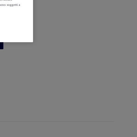
sono soggetti a
o