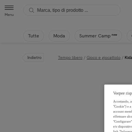
Menu
Tutte
Moda
new
Summer Camp
Indietro
Tempo libero
/
Gioco e giocattolo
/
Kid
Veepee risp
Accettando, au
"Cookie") e a 
account membro
effettuare alcu
"Configurare" 
e/o dispositiv
link "Informa