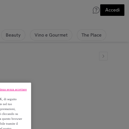
Accedi
Beauty
Vino e Gourmet
The Place
inua senza accettare
io
K, di seguito
te nel tuo
prestazioni,
si cliccando su
o a questo browser
ile tramite il
el nostro