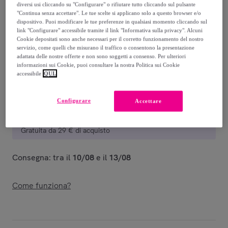
29
,
€
99
diversi usi cliccando su "Configurare" o rifiutare tutto cliccando sul pulsante
"Continua senza accettare". Le tue scelte si applicano solo a questo browser e/o
-
50
%
dispositivo. Puoi modificare le tue preferenze in qualsiasi momento cliccando sul
link "Configurare" accessibile tramite il link "Informativa sulla privacy". Alcuni
Venduto da
Giocattoli per Passione
Cookie depositati sono anche necessari per il corretto funzionamento del nostro
servizio, come quelli che misurano il traffico o consentono la presentazione
adattata delle nostre offerte e non sono soggetti a consenso. Per ulteriori
informazioni sui Cookie, puoi consultare la nostra Politica sui Cookie
accessibile
QUI.
Consegna
Configurare
Accettare
Consegna da
6,99 €
Gratuita da 29 € di acquisto
Consegna: tra il
10/08
e il
13/08
Come funziona?