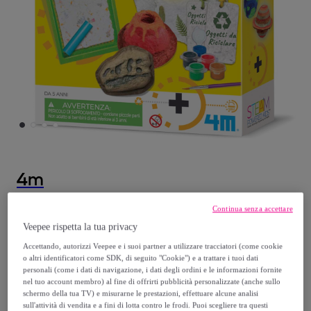
4m
Green Science-Fabbrica della Carta
Continua senza accettare
Modello:
Green Science-Fabbrica della
Veepee rispetta la tua privacy
Carta
Accettando, autorizzi Veepee e i suoi partner a utilizzare tracciatori (come cookie
o altri identificatori come SDK, di seguito "Cookie") e a trattare i tuoi dati
personali (come i dati di navigazione, i dati degli ordini e le informazioni fornite
14
,
€
92
nel tuo account membro) al fine di offrirti pubblicità personalizzate (anche sullo
schermo della tua TV) e misurarne le prestazioni, effettuare alcune analisi
sull'attività di vendita e a fini di lotta contro le frodi. Puoi scegliere tra questi