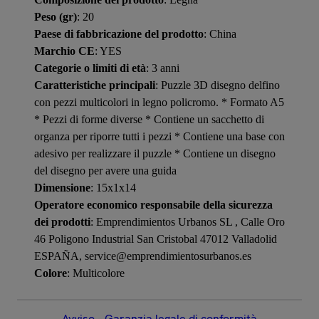
Peso (gr)
: 20
Paese di fabbricazione del prodotto
: China
Marchio CE
: YES
Categorie o limiti di età
: 3 anni
Caratteristiche principali
: Puzzle 3D disegno delfino
con pezzi multicolori in legno policromo. * Formato A5
* Pezzi di forme diverse * Contiene un sacchetto di
organza per riporre tutti i pezzi * Contiene una base con
adesivo per realizzare il puzzle * Contiene un disegno
del disegno per avere una guida
Dimensione
: 15x1x14
Operatore economico responsabile della sicurezza
dei prodotti
: Emprendimientos Urbanos SL , Calle Oro
46 Poligono Industrial San Cristobal 47012 Valladolid
ESPAÑA, service@emprendimientosurbanos.es
Colore
: Multicolore
Avviso – Garanzia legale di conformità