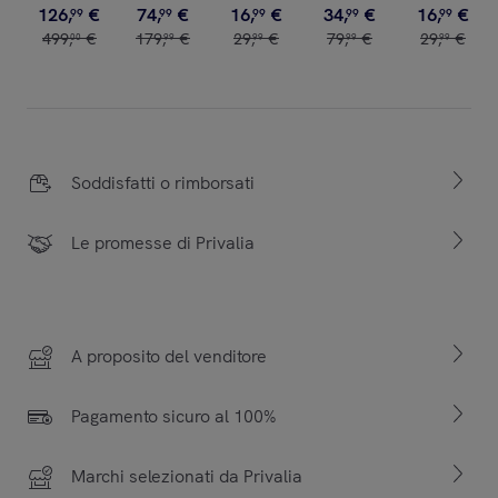
126
,
€
74
,
€
16
,
€
34
,
€
16
,
€
99
99
99
99
99
499
,
€
179
,
€
29
,
€
79
,
€
29
,
€
00
99
99
99
99
Soddisfatti o rimborsati
Le promesse di Privalia
A proposito del venditore
Pagamento sicuro al 100%
Marchi selezionati da Privalia