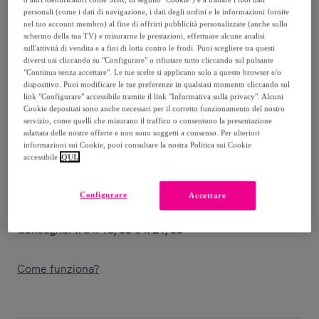
10
,
€
99
personali (come i dati di navigazione, i dati degli ordini e le informazioni fornite
nel tuo account membro) al fine di offrirti pubblicità personalizzate (anche sullo
schermo della tua TV) e misurarne le prestazioni, effettuare alcune analisi
49
,
€
00
sull'attività di vendita e a fini di lotta contro le frodi. Puoi scegliere tra questi
-
77
%
diversi usi cliccando su "Configurare" o rifiutare tutto cliccando sul pulsante
"Continua senza accettare". Le tue scelte si applicano solo a questo browser e/o
Venduto da
EMPRENDIMIENTOS URBANOS
dispositivo. Puoi modificare le tue preferenze in qualsiasi momento cliccando sul
link "Configurare" accessibile tramite il link "Informativa sulla privacy". Alcuni
Cookie depositati sono anche necessari per il corretto funzionamento del nostro
servizio, come quelli che misurano il traffico o consentono la presentazione
adattata delle nostre offerte e non sono soggetti a consenso. Per ulteriori
informazioni sui Cookie, puoi consultare la nostra Politica sui Cookie
Consegna
accessibile
QUI.
Spedizione gratuita
Configurare
Accettare
Consegna: tra il
18/08
e il
21/08
Come funziona?