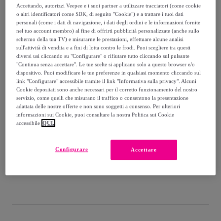
-
26
%
Accettando, autorizzi Veepee e i suoi partner a utilizzare tracciatori (come cookie
o altri identificatori come SDK, di seguito "Cookie") e a trattare i tuoi dati
Venduto da
EMPRENDIMIENTOS URBANOS
personali (come i dati di navigazione, i dati degli ordini e le informazioni fornite
nel tuo account membro) al fine di offrirti pubblicità personalizzate (anche sullo
schermo della tua TV) e misurarne le prestazioni, effettuare alcune analisi
Ultimo prodotto
sull'attività di vendita e a fini di lotta contro le frodi. Puoi scegliere tra questi
diversi usi cliccando su "Configurare" o rifiutare tutto cliccando sul pulsante
"Continua senza accettare". Le tue scelte si applicano solo a questo browser e/o
dispositivo. Puoi modificare le tue preferenze in qualsiasi momento cliccando sul
link "Configurare" accessibile tramite il link "Informativa sulla privacy". Alcuni
Cookie depositati sono anche necessari per il corretto funzionamento del nostro
Consegna
servizio, come quelli che misurano il traffico o consentono la presentazione
adattata delle nostre offerte e non sono soggetti a consenso. Per ulteriori
informazioni sui Cookie, puoi consultare la nostra Politica sui Cookie
Spedizione gratuita
accessibile
QUI.
Consegna: tra il
17/08
e il
20/08
Configurare
Accettare
Come funziona?