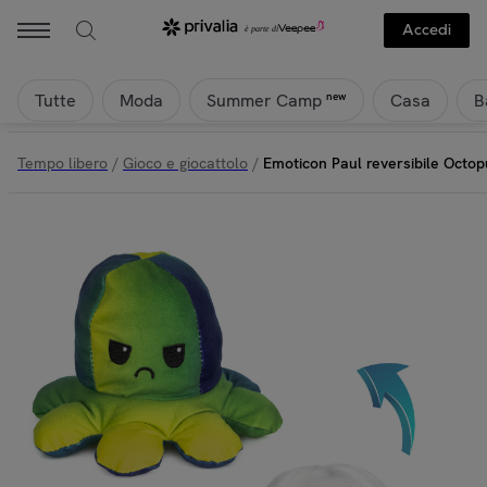
Accedi
Tutte
Moda
Casa
B
new
Summer Camp
Tempo libero
/
Gioco e giocattolo
/
Emoticon Paul reversibile Octop