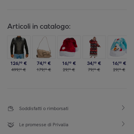
Articoli in catalogo:
126
,
€
74
,
€
16
,
€
34
,
€
16
,
€
99
99
99
99
99
499
,
€
179
,
€
29
,
€
79
,
€
29
,
€
00
99
99
99
99
Soddisfatti o rimborsati
Le promesse di Privalia