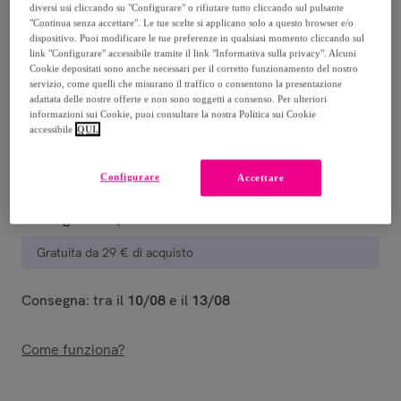
diversi usi cliccando su "Configurare" o rifiutare tutto cliccando sul pulsante
"Continua senza accettare". Le tue scelte si applicano solo a questo browser e/o
29
,
€
29
dispositivo. Puoi modificare le tue preferenze in qualsiasi momento cliccando sul
-
50
%
link "Configurare" accessibile tramite il link "Informativa sulla privacy". Alcuni
Cookie depositati sono anche necessari per il corretto funzionamento del nostro
Venduto da
Giocattoli per Passione
servizio, come quelli che misurano il traffico o consentono la presentazione
adattata delle nostre offerte e non sono soggetti a consenso. Per ulteriori
informazioni sui Cookie, puoi consultare la nostra Politica sui Cookie
accessibile
QUI.
Consegna
Configurare
Accettare
Consegna da
6,99 €
Gratuita da 29 € di acquisto
Consegna: tra il
10/08
e il
13/08
Come funziona?