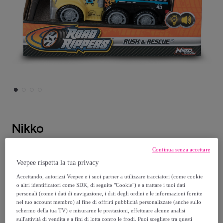
Nikko
Emergenza e Soccorso Veicoli 13cm -
Continua senza accettare
Carro Attrezzi
Veepee rispetta la tua privacy
Modello:
Emergenza e Soccorso Veicoli
Accettando, autorizzi Veepee e i suoi partner a utilizzare tracciatori (come cookie
o altri identificatori come SDK, di seguito "Cookie") e a trattare i tuoi dati
13cm - Carro Attrezzi
personali (come i dati di navigazione, i dati degli ordini e le informazioni fornite
nel tuo account membro) al fine di offrirti pubblicità personalizzate (anche sullo
schermo della tua TV) e misurarne le prestazioni, effettuare alcune analisi
14
,
€
60
sull'attività di vendita e a fini di lotta contro le frodi. Puoi scegliere tra questi