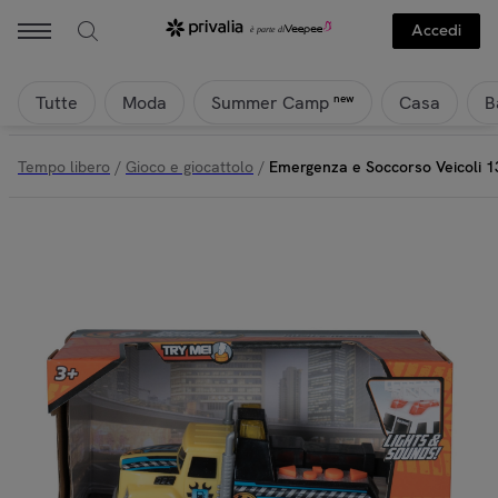
Accedi
Tutte
Moda
Casa
B
new
Summer Camp
Tempo libero
/
Gioco e giocattolo
/
Emergenza e Soccorso Veicoli 13