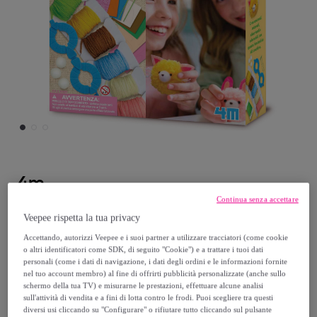
4m
Continua senza accettare
Crea i tuoi Animali Pompon
Veepee rispetta la tua privacy
Modello:
Crea i tuoi Animali Pompon
Accettando, autorizzi Veepee e i suoi partner a utilizzare tracciatori (come cookie
o altri identificatori come SDK, di seguito "Cookie") e a trattare i tuoi dati
personali (come i dati di navigazione, i dati degli ordini e le informazioni fornite
18
,
€
90
nel tuo account membro) al fine di offrirti pubblicità personalizzate (anche sullo
schermo della tua TV) e misurarne le prestazioni, effettuare alcune analisi
sull'attività di vendita e a fini di lotta contro le frodi. Puoi scegliere tra questi
34
,
€
99
diversi usi cliccando su "Configurare" o rifiutare tutto cliccando sul pulsante