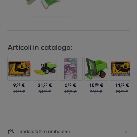
Articoli in catalogo:
9
,
€
21
,
€
6
,
€
10
,
€
14
,
€
95
99
99
50
92
19
,
€
34
,
€
12
,
€
20
,
€
29
,
€
99
99
99
99
99
Soddisfatti o rimborsati