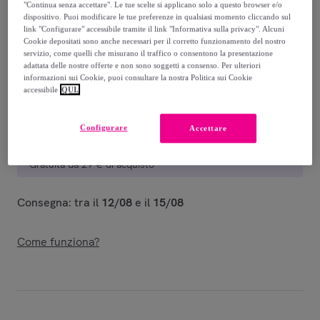
-
45
%
"Continua senza accettare". Le tue scelte si applicano solo a questo browser e/o
dispositivo. Puoi modificare le tue preferenze in qualsiasi momento cliccando sul
Venduto da
Giocattoli per Passione
link "Configurare" accessibile tramite il link "Informativa sulla privacy". Alcuni
Cookie depositati sono anche necessari per il corretto funzionamento del nostro
servizio, come quelli che misurano il traffico o consentono la presentazione
adattata delle nostre offerte e non sono soggetti a consenso. Per ulteriori
informazioni sui Cookie, puoi consultare la nostra Politica sui Cookie
accessibile
QUI.
Consegna
Configurare
Accettare
Consegna da
4,55 €
Gratuita da 29 € di acquisto
Consegna: tra il
12/08
e il
15/08
Come funziona?