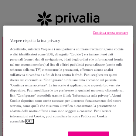
Continua senza accettare
Veepee rispetta la tua privacy
Accettando, autorizzi Veepee e i suoi partner a utilizzare tracciatori (come cookie
o altri identificatori come SDK, di seguito "Cookie") e a trattare i tuoi dati
personali (come i dati di navigazione, i dati degli ordini e le informazioni fornite
nel tuo account membro) al fine di offrirti pubblicità personalizzate (anche sullo
schermo della tua TV) e misurarne le prestazioni, effettuare alcune analisi
sull'attività di vendita e a fini di lotta contro le frodi. Puoi scegliere tra questi
diversi usi cliccando su "Configurare" o rifiutare tutto cliccando sul pulsante
"Continua senza accettare". Le tue scelte si applicano solo a questo browser e/o
dispositivo. Puoi modificare le tue preferenze in qualsiasi momento cliccando sul
link "Configurare" accessibile tramite il link "Informativa sulla privacy". Alcuni
Cookie depositati sono anche necessari per il corretto funzionamento del nostro
servizio, come quelli che misurano il traffico o consentono la presentazione
adattata delle nostre offerte e non sono soggetti a consenso. Per ulteriori
informazioni sui Cookie, puoi consultare la nostra Politica sui Cookie
accessibile
QUI.