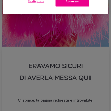
Configurare
Accettare
ERAVAMO SICURI
DI AVERLA MESSA QUI!
Ci spiace, la pagina richiesta è introvabile.