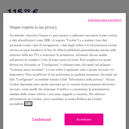
115
,
€
99
Continua senza accettare
209
,
€
99
Veepee rispetta la tua privacy
-
44
%
Accettando, autorizzi Veepee e i suoi partner a utilizzare tracciatori (come cookie
o altri identificatori come SDK, di seguito "Cookie") e a trattare i tuoi dati
Venduto da
Franchini Shop
personali (come i dati di navigazione, i dati degli ordini e le informazioni fornite
nel tuo account membro) al fine di offrirti pubblicità personalizzate (anche sullo
schermo della tua TV) e misurarne le prestazioni, effettuare alcune analisi
sull'attività di vendita e a fini di lotta contro le frodi. Puoi scegliere tra questi
diversi usi cliccando su "Configurare" o rifiutare tutto cliccando sul pulsante
"Continua senza accettare". Le tue scelte si applicano solo a questo browser e/o
Consegna
dispositivo. Puoi modificare le tue preferenze in qualsiasi momento cliccando sul
link "Configurare" accessibile tramite il link "Informativa sulla privacy". Alcuni
Spedizione gratuita
Cookie depositati sono anche necessari per il corretto funzionamento del nostro
servizio, come quelli che misurano il traffico o consentono la presentazione
adattata delle nostre offerte e non sono soggetti a consenso. Per ulteriori
informazioni sui Cookie, puoi consultare la nostra Politica sui Cookie
Consegna: tra il
11/08
e il
14/08
accessibile
QUI.
Come funziona?
Configurare
Accettare