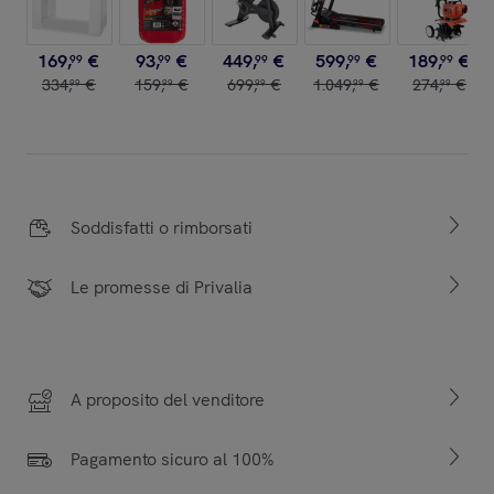
169
,
€
93
,
€
449
,
€
599
,
€
189
,
€
99
99
99
99
99
334
,
€
159
,
€
699
,
€
1
.
049
,
€
274
,
€
99
99
99
99
99
Soddisfatti o rimborsati
Le promesse di Privalia
A proposito del venditore
Pagamento sicuro al 100%