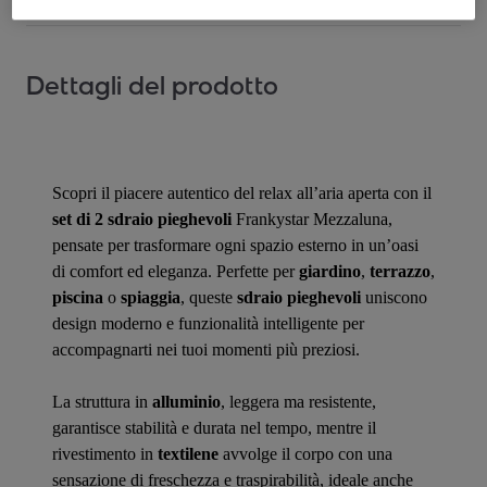
Dettagli del prodotto
Scopri il piacere autentico del relax all’aria aperta con il
set di 2 sdraio pieghevoli
Frankystar Mezzaluna,
pensate per trasformare ogni spazio esterno in un’oasi
di comfort ed eleganza. Perfette per
giardino
,
terrazzo
,
piscina
o
spiaggia
, queste
sdraio pieghevoli
uniscono
design moderno e funzionalità intelligente per
accompagnarti nei tuoi momenti più preziosi.
La struttura in
alluminio
, leggera ma resistente,
garantisce stabilità e durata nel tempo, mentre il
rivestimento in
textilene
avvolge il corpo con una
sensazione di freschezza e traspirabilità, ideale anche