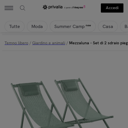
Frankystar - Mezzaluna - Set di 2 sdraio pieghevoli 59x97x104 cm da gi
Accedi
Tutte
Moda
Casa
B
new
Summer Camp
Tempo libero
/
Giardino e animali
/
Mezzaluna - Set di 2 sdraio pieg