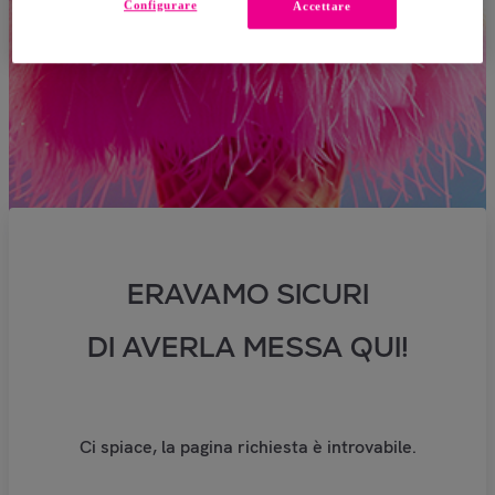
Configurare
Accettare
ERAVAMO SICURI
DI AVERLA MESSA QUI!
Ci spiace, la pagina richiesta è introvabile.