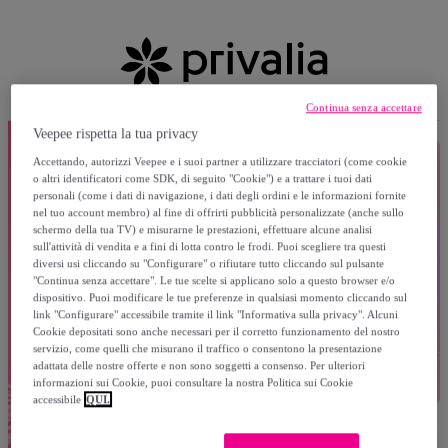
Continua senza accettare
Veepee rispetta la tua privacy
Accettando, autorizzi Veepee e i suoi partner a utilizzare tracciatori (come cookie
o altri identificatori come SDK, di seguito "Cookie") e a trattare i tuoi dati
personali (come i dati di navigazione, i dati degli ordini e le informazioni fornite
nel tuo account membro) al fine di offrirti pubblicità personalizzate (anche sullo
schermo della tua TV) e misurarne le prestazioni, effettuare alcune analisi
sull'attività di vendita e a fini di lotta contro le frodi. Puoi scegliere tra questi
diversi usi cliccando su "Configurare" o rifiutare tutto cliccando sul pulsante
"Continua senza accettare". Le tue scelte si applicano solo a questo browser e/o
dispositivo. Puoi modificare le tue preferenze in qualsiasi momento cliccando sul
link "Configurare" accessibile tramite il link "Informativa sulla privacy". Alcuni
Cookie depositati sono anche necessari per il corretto funzionamento del nostro
servizio, come quelli che misurano il traffico o consentono la presentazione
adattata delle nostre offerte e non sono soggetti a consenso. Per ulteriori
informazioni sui Cookie, puoi consultare la nostra Politica sui Cookie
accessibile
QUI.