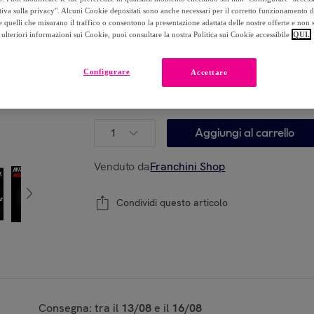
239
,
€
99
tiva sulla privacy". Alcuni Cookie depositati sono anche necessari per il corretto funzionamento d
-
50
%
 quelli che misurano il traffico o consentono la presentazione adattata delle nostre offerte e non 
ulteriori informazioni sui Cookie, puoi consultare la nostra Politica sui Cookie accessibile
QUI.
Configurare
Accettare
Modello:
Vogatore da Fitness Idraulico Ultra 
Rotazione Bidirezionale di 360°
1
Aggiungi al carrello
Venduto da
Franchini Shop
Condividi questo articolo
Consegna: tra il
13/08
e il
16/08