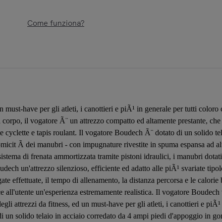
Come funziona?
un must-have per gli atleti, i canottieri e piÃ¹ in generale per tutti colo
rpo, il vogatore Ã¨ un attrezzo compatto ed altamente prestante, che se
ome cyclette e tapis roulant. Il vogatore Boudech Ã¨ dotato di un solido t
micit Ã dei manubri - con impugnature rivestite in spuma espansa ad alt
istema di frenata ammortizzata tramite pistoni idraulici, i manubri dotati
oudech un'attrezzo silenzioso, efficiente ed adatto alle piÃ¹ svariate tipo
ate effettuate, il tempo di allenamento, la distanza percorsa e le calori
ce all'utente un'esperienza estremamente realistica. Il vogatore Boudech
li attrezzi da fitness, ed un must-have per gli atleti, i canottieri e piÃ¹
 un solido telaio in acciaio corredato da 4 ampi piedi d'appoggio in go