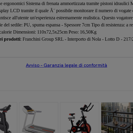
e ergonomici Sistema di frenata ammortizzata tramite pistoni idraulici Ma
splay LCD tramite il quale Ã¨ possibile monitorare il numero di vogate e
antisce all'utente un'esperienza estremamente realistica. Questo vogator
le del sedile: PU, spuma espansa - Spessore 7cm Tipo di resistenza: a re
 e calorie Dimensioni: 110x72,5x25cm Peso: 16,50Kg
i prodotti
: Franchini Group SRL - Interporto di Nola - Lotto D - 217/
Avviso – Garanzia legale di conformità