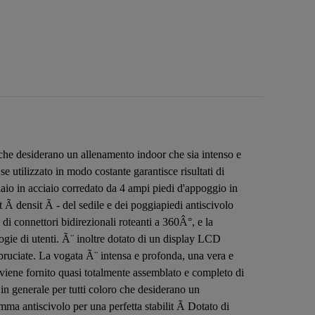
ro che desiderano un allenamento indoor che sia intenso e
 utilizzato in modo costante garantisce risultati di
elaio in acciaio corredato da 4 ampi piedi d'appoggio in
 Ã densit Ã - del sedile e dei poggiapiedi antiscivolo
 di connettori bidirezionali roteanti a 360Â°, e la
logie di utenti. Ã¨ inoltre dotato di un display LCD
e bruciate. La vogata Ã¨ intensa e profonda, una vera e
 viene fornito quasi totalmente assemblato e completo di
 in generale per tutti coloro che desiderano un
mma antiscivolo per una perfetta stabilit Ã Dotato di