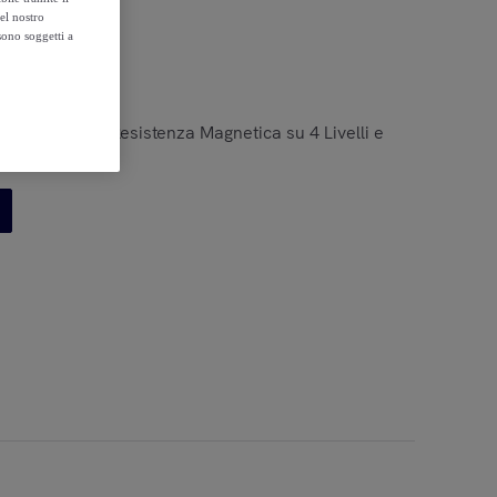
el nostro
sono soggetti a
Silenzioso con Resistenza Magnetica su 4 Livelli e