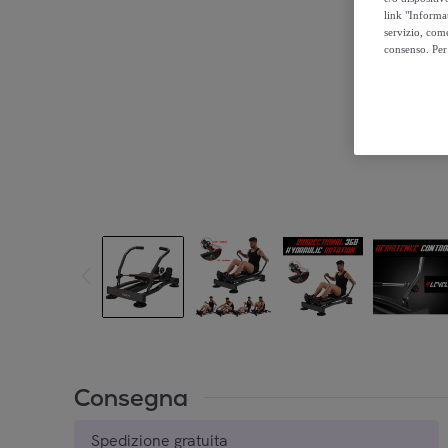
link "Informa
servizio, come
consenso. Per 
Consegna
Spedizione gratuita