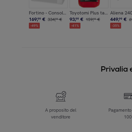
Fortino - Consolle estendibile fino a 250cm
Toyotomi Plus tanica da 20 Lt
Aliena 240
169
,
€
93
,
€
449
,
€
99
334
,
€
99
159
,
€
99
6
99
99
-
49
%
-
41
%
-
35
%
Privalia 
A proposito del
Pagamento 
venditore
10