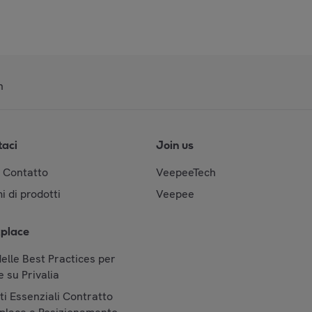
n
taci
Join us
& Contatto
VeepeeTech
i di prodotti
Veepee
place
elle Best Practices per
 su Privalia
i Essenziali Contratto