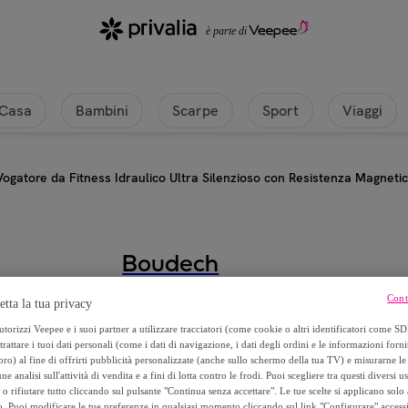
Casa
Bambini
Scarpe
Sport
Viaggi
Vogatore da Fitness Idraulico Ultra Silenzioso con Resistenza Magnetica
Boudech
Cont
Vogatore da Fitness Idraulico Ult
etta la tua privacy
4 Livelli e Rotazione Bidirezionale 
torizzi Veepee e i suoi partner a utilizzare tracciatori (come cookie o altri identificatori come SD
trattare i tuoi dati personali (come i dati di navigazione, i dati degli ordini e le informazioni forni
) al fine di offrirti pubblicità personalizzate (anche sullo schermo della tua TV) e misurarne le 
119
,
€
99
ne analisi sull'attività di vendita e a fini di lotta contro le frodi. Puoi scegliere tra questi diversi u
o rifiutare tutto cliccando sul pulsante "Continua senza accettare". Le tue scelte si applicano sol
o. Puoi modificare le tue preferenze in qualsiasi momento cliccando sul link "Configurare" accessib