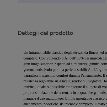
Dettagli del prodotto
Un intramontabile classico degli attrezzi da fitness, ed 
completo. Coinvolgendo piÃ¹ dell' 80% dei muscoli del co
gran lunga superiori rispetto ad altri attrezzi ginnici c
gomma antiscivolo per una perfetta stabilit Ã . L'ergono
garantisce il massimo comfort durante l'allenamento. Il s
resistenza regolabile su 4 livelli, rendono il vogatore B
tramite il quale Ã¨ possibile monitorare il numero di vog
propria simulazione della remata in acqua, che garantis
manuale d'uso multilingue. Un intramontabile classico deg
allenamento indoor che sia intenso e completo. Dotato di