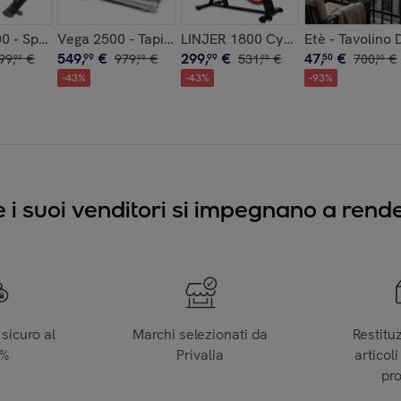
 - Combustibile inodore per stufe Zibro
0 - Spin Bike Cyclette da Corsa con Volano 24 Kg Resistenza E
Vega 2500 - Tapis roulant elettrico pieghevole salvas
LINJER 1800 Cyclette da corsa pr
Etè - Tavolino
549
,
€
299
,
€
47
,
€
99
,
€
99
979
,
€
99
531
,
€
50
700
,
€
99
99
99
00
-
43
%
-
43
%
-
93
%
e i suoi venditori si impegnano a render
sicuro al
Marchi selezionati da
Restitu
0%
Privalia
articoli
pr