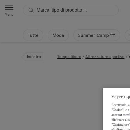
Menu
Tutte
Moda
new
Summer Camp
Indietro
Tempo libero
/
Attrezzature sportive
/
Veepee risp
Accettando, au
"Cookie") e a 
account membro
effettuare alcu
"Configurare" 
e/o dispositiv