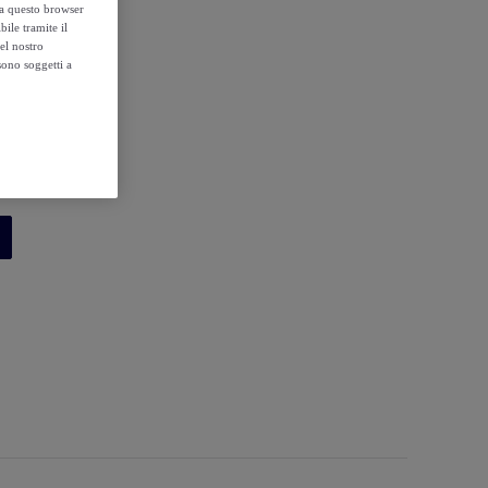
o a questo browser
ile tramite il
el nostro
sono soggetti a