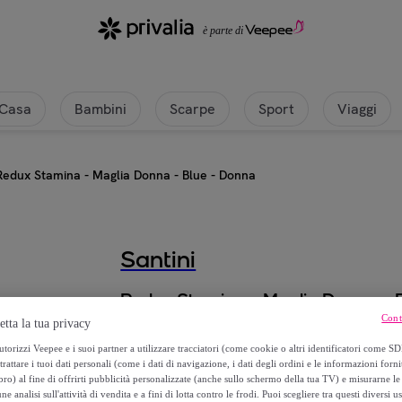
Casa
Bambini
Scarpe
Sport
Viaggi
Redux Stamina - Maglia Donna - Blue - Donna
Santini
Redux Stamina - Maglia Donna - 
Cont
etta la tua privacy
76
,
€
00
torizzi Veepee e i suoi partner a utilizzare tracciatori (come cookie o altri identificatori come SD
trattare i tuoi dati personali (come i dati di navigazione, i dati degli ordini e le informazioni forni
) al fine di offrirti pubblicità personalizzate (anche sullo schermo della tua TV) e misurarne le 
169
,
€
00
ne analisi sull'attività di vendita e a fini di lotta contro le frodi. Puoi scegliere tra questi diversi u