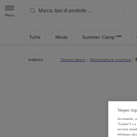
Menu
Tutte
Moda
new
Summer Camp
Indietro
Tempo libero
/
Attrezzature sportive
/
Veepee risp
Accettando, au
"Cookie") e a 
account membro
effettuare alcu