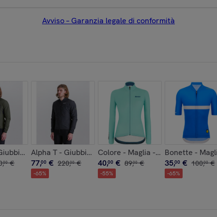
Avviso – Garanzia legale di conformità
- Nero - Uomo
Giubbino Antivento - Verde Militare - Uomo
Alpha T - Giubbino Antivento - Nero - Uomo
Colore - Maglia - Acqua - Donna
Bonette - Magli
77
,
€
40
,
€
35
,
€
0
,
€
00
220
,
€
00
89
,
€
00
100
,
€
00
00
00
00
-
65
%
-
55
%
-
65
%