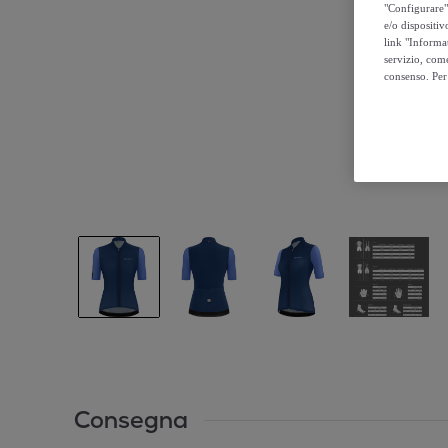
"Configurare" 
e/o dispositiv
link "Informa
servizio, come
consenso. Per 
Consegna