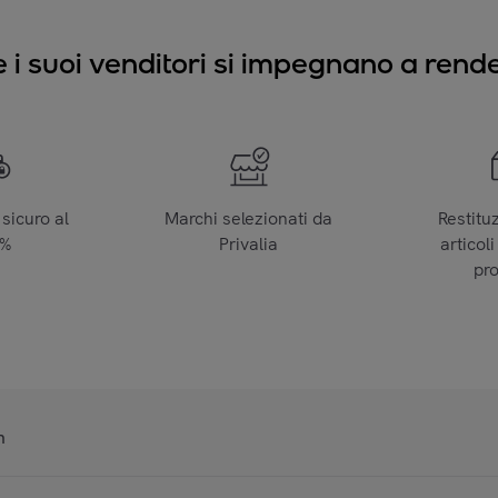
e i suoi venditori si impegnano a render
sicuro al
Marchi selezionati da
Restitu
0%
Privalia
articoli
pr
n