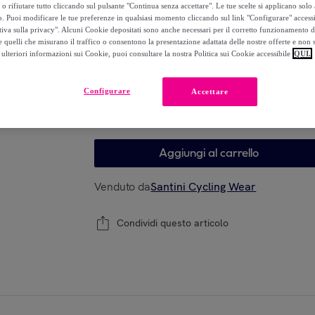
-
55
%
o rifiutare tutto cliccando sul pulsante "Continua senza accettare". Le tue scelte si applicano sol
o. Puoi modificare le tue preferenze in qualsiasi momento cliccando sul link "Configurare" accessib
tiva sulla privacy". Alcuni Cookie depositati sono anche necessari per il corretto funzionamento d
 quelli che misurano il traffico o consentono la presentazione adattata delle nostre offerte e non 
ulteriori informazioni sui Cookie, puoi consultare la nostra Politica sui Cookie accessibile
QUI.
Modello
Configurare
Accettare
L
XL
XXL
Aggiungi al carrello
Venduto da
Santini Cycling Wear
Condividi questo articolo