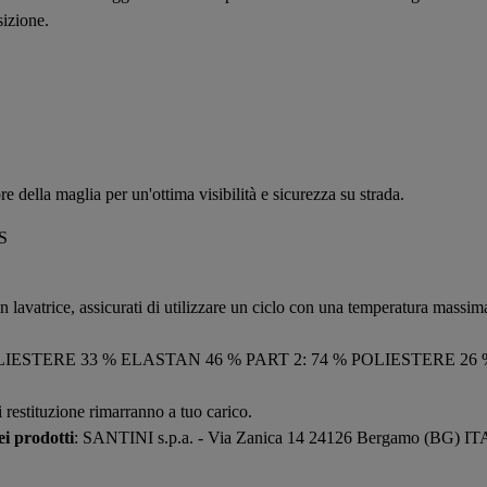
sizione.
e della maglia per un'ottima visibilità e sicurezza su strada.
 S
in lavatrice, assicurati di utilizzare un ciclo con una temperatura massima 
POLIESTERE 33 % ELASTAN 46 % PART 2: 74 % POLIESTERE 2
i restituzione rimarranno a tuo carico.
i prodotti
: SANTINI s.p.a. - Via Zanica 14 24126 Bergamo (BG) I