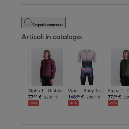
Segnala contenuto
Articoli in catalogo:
Alpha T - Giubbino Antivento - Borgogna - Uomo
Viper - Body Triathlon Uomo 
Alpha T - 
77
,
€
168
,
€
77
,
€
00
220
,
€
00
280
,
€
00
22
00
00
-
65
%
-
40
%
-
65
%