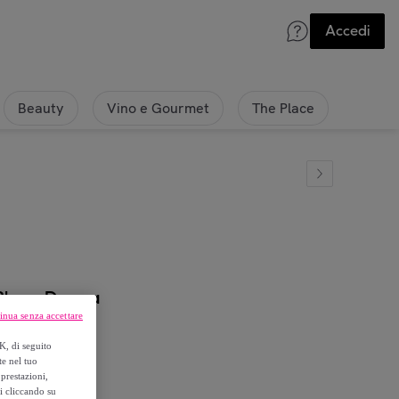
Accedi
Beauty
Vino e Gourmet
The Place
Blue - Donna
inua senza accettare
K, di seguito
te nel tuo
prestazioni,
si cliccando su