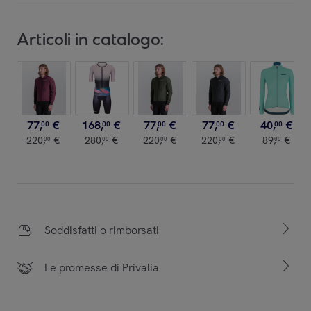
Articoli in catalogo:
77
,
€
168
,
€
77
,
€
77
,
€
40
,
€
00
00
00
00
00
220
,
€
280
,
€
220
,
€
220
,
€
89
,
€
00
00
00
00
00
Soddisfatti o rimborsati
Le promesse di Privalia