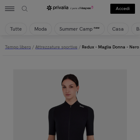
Accedi
Tutte
Moda
Casa
B
new
Summer Camp
Tempo libero
/
Attrezzature sportive
/
Redux - Maglia Donna - Nero