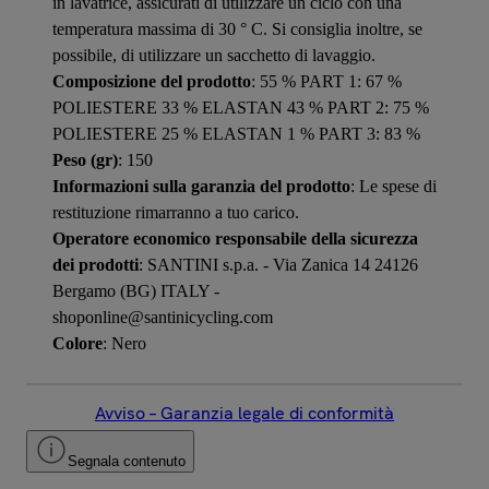
in lavatrice, assicurati di utilizzare un ciclo con una
temperatura massima di 30 ° C. Si consiglia inoltre, se
possibile, di utilizzare un sacchetto di lavaggio.
Composizione del prodotto
: 55 % PART 1: 67 %
POLIESTERE 33 % ELASTAN 43 % PART 2: 75 %
POLIESTERE 25 % ELASTAN 1 % PART 3: 83 %
Peso (gr)
: 150
Informazioni sulla garanzia del prodotto
: Le spese di
restituzione rimarranno a tuo carico.
Operatore economico responsabile della sicurezza
dei prodotti
: SANTINI s.p.a. - Via Zanica 14 24126
Bergamo (BG) ITALY -
shoponline@santinicycling.com
Colore
: Nero
Avviso – Garanzia legale di conformità
Segnala contenuto