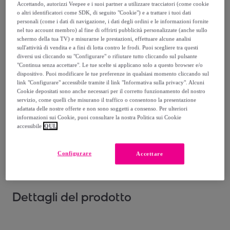
Accettando, autorizzi Veepee e i suoi partner a utilizzare tracciatori (come cookie
Venduto da
Santini Cycling Wear
o altri identificatori come SDK, di seguito "Cookie") e a trattare i tuoi dati
personali (come i dati di navigazione, i dati degli ordini e le informazioni fornite
nel tuo account membro) al fine di offrirti pubblicità personalizzate (anche sullo
schermo della tua TV) e misurarne le prestazioni, effettuare alcune analisi
sull'attività di vendita e a fini di lotta contro le frodi. Puoi scegliere tra questi
diversi usi cliccando su "Configurare" o rifiutare tutto cliccando sul pulsante
Consegna
"Continua senza accettare". Le tue scelte si applicano solo a questo browser e/o
dispositivo. Puoi modificare le tue preferenze in qualsiasi momento cliccando sul
link "Configurare" accessibile tramite il link "Informativa sulla privacy". Alcuni
Consegna da
3,66 €
Cookie depositati sono anche necessari per il corretto funzionamento del nostro
servizio, come quelli che misurano il traffico o consentono la presentazione
Consegna: tra il
21/08
e il
24/08
adattata delle nostre offerte e non sono soggetti a consenso. Per ulteriori
informazioni sui Cookie, puoi consultare la nostra Politica sui Cookie
accessibile
QUI.
Come funziona?
Configurare
Accettare
Dettagli del prodotto