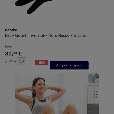
Santini
Bxt - Guanti Invernali - Nero Rosso - Unisex
Nero
30
,
€
00
60
,
€
00
-
50
%
Acquisto rapido