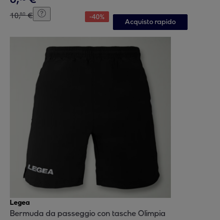
10
,
€
80
-
40
%
Acquisto rapido
Legea
Bermuda da passeggio con tasche Olimpia