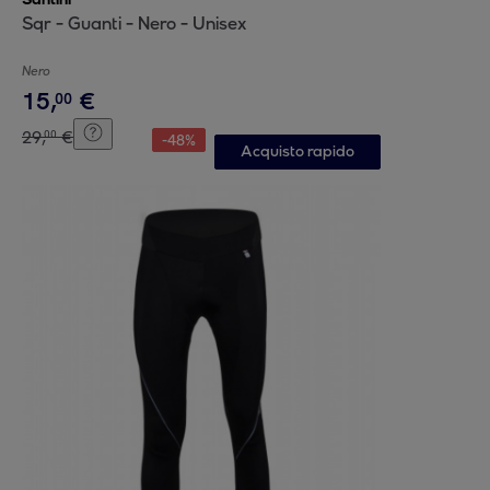
Sqr - Guanti - Nero - Unisex
Nero
15
,
€
00
29
,
€
00
-
48
%
Acquisto rapido