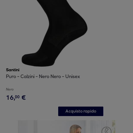
Santini
Puro - Calzini - Nero Nero - Unisex
Nero
16
,
€
00
Acquisto rapido