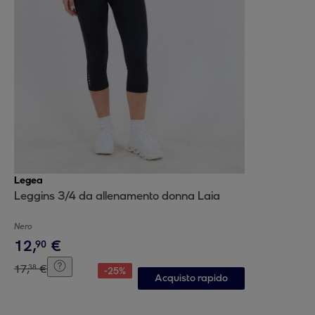
Legea
Leggins 3/4 da allenamento donna Laia
Nero
12
,
€
90
17
,
€
38
-
25
%
Acquisto rapido