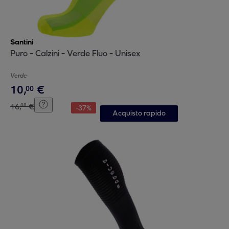
Santini
Puro - Calzini - Verde Fluo - Unisex
Verde
10
,
€
00
16
,
€
00
-
37
%
Acquisto rapido