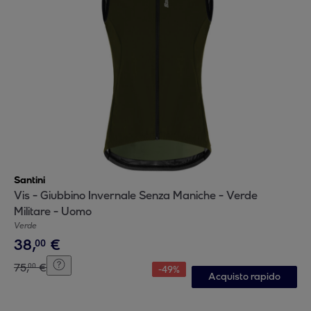
Santini
Vis - Giubbino Invernale Senza Maniche - Verde
Militare - Uomo
Verde
38
,
€
00
75
,
€
00
-
49
%
Acquisto rapido