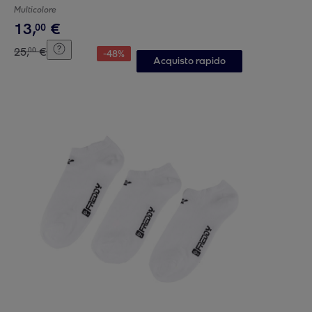
Multicolore
13
,
€
00
25
,
€
00
-
48
%
Acquisto rapido