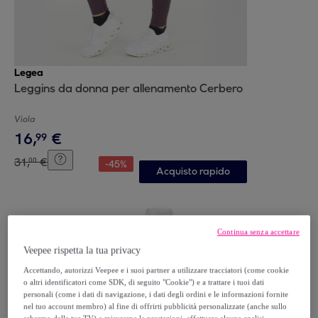
Legea
Leggins da donna per allenamento Cerbero
Viola
16
,
€
99
31
,
€
00
-
45
%
Acquisto rapido
Continua senza accettare
Veepee rispetta la tua privacy
Accettando, autorizzi Veepee e i suoi partner a utilizzare tracciatori (come cookie
o altri identificatori come SDK, di seguito "Cookie") e a trattare i tuoi dati
personali (come i dati di navigazione, i dati degli ordini e le informazioni fornite
nel tuo account membro) al fine di offrirti pubblicità personalizzate (anche sullo