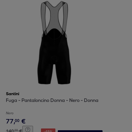
Santini
Fuga - Pantaloncino Donna - Nero - Donna
Nero
77
,
€
00
140
,
€
00
-
45
%