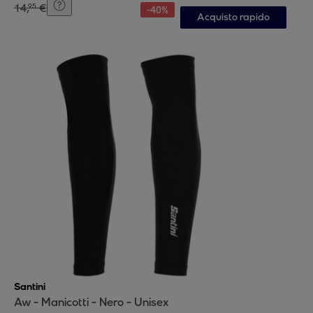
14
,
€
95
-
40
%
Acquisto rapido
Santini
Aw - Manicotti - Nero - Unisex