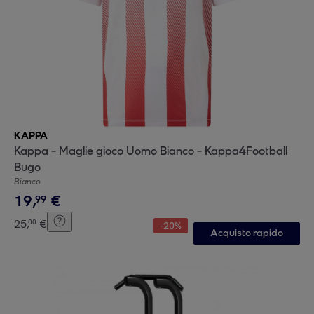
KAPPA
Kappa - Maglie gioco Uomo Bianco - Kappa4Football
Bugo
Bianco
19
,
€
99
25
,
€
00
-
20
%
Acquisto rapido