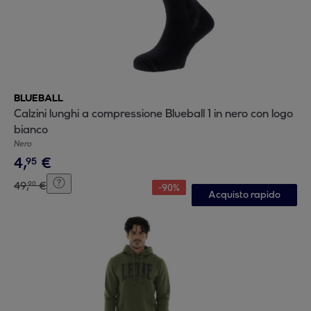
BLUEBALL
Calzini lunghi a compressione Blueball 1 in nero con logo
bianco
Nero
4
,
€
95
49
,
€
90
-
90
%
Acquisto rapido