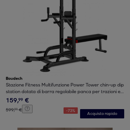
Boudech
Stazione Fitness Multifunzione Power Tower chin-up dip
station dotata di barra regolabile panca per trazioni e
addominali
159
,
€
99
599
,
€
99
-
73
%
Acquisto rapido