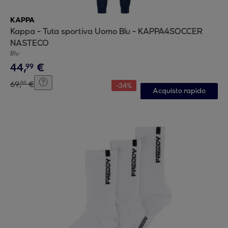
KAPPA
Kappa - Tuta sportiva Uomo Blu - KAPPA4SOCCER
NASTECO
Blu
44
,
€
99
69
,
€
00
-
34
%
Acquisto rapido