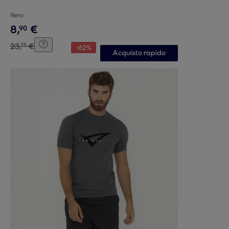
Nero
8
,
€
90
23
,
€
75
-
62
%
Acquisto rapido