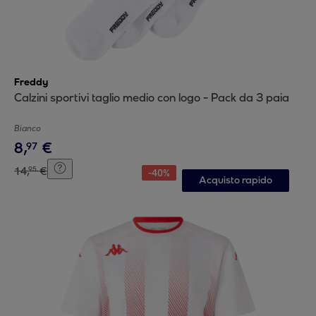
Freddy
Calzini sportivi taglio medio con logo - Pack da 3 paia
Bianco
8
,
€
97
14
,
€
95
-
40
%
Acquisto rapido