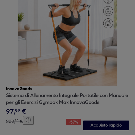
InnovaGoods
Sistema di Allenamento Integrale Portatile con Manuale
per gli Esercizi Gympak Max InnovaGoods
97
,
€
99
232
,
€
90
-
57
%
Acquisto rapido