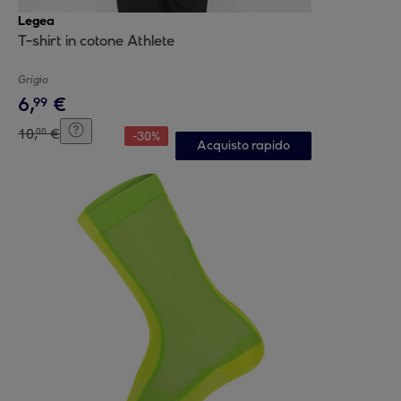
Legea
T-shirt in cotone Athlete
Grigio
6
,
€
99
10
,
€
00
-
30
%
Acquisto rapido