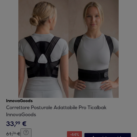
InnovaGoods
Correttore Posturale Adattabile Pro Ticalbak
InnovaGoods
33
,
€
99
61
,
€
76
-
44
%