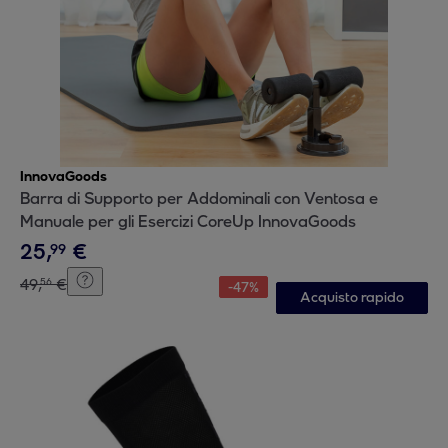
InnovaGoods
Barra di Supporto per Addominali con Ventosa e
Manuale per gli Esercizi CoreUp InnovaGoods
25
,
€
99
49
,
€
56
-
47
%
Acquisto rapido