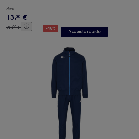
Nero
13
,
€
00
25
,
€
00
-
48
%
Acquisto rapido