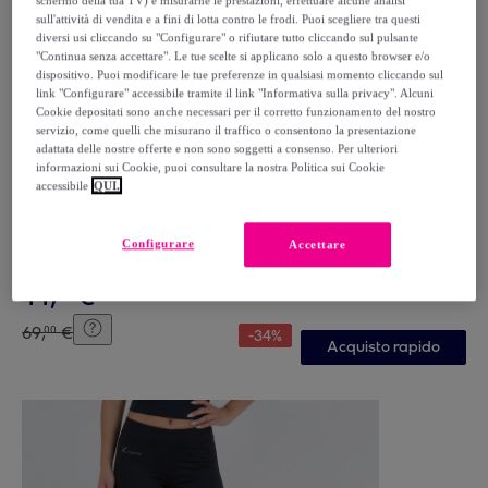
schermo della tua TV) e misurarne le prestazioni, effettuare alcune analisi
sull'attività di vendita e a fini di lotta contro le frodi. Puoi scegliere tra questi
diversi usi cliccando su "Configurare" o rifiutare tutto cliccando sul pulsante
"Continua senza accettare". Le tue scelte si applicano solo a questo browser e/o
dispositivo. Puoi modificare le tue preferenze in qualsiasi momento cliccando sul
link "Configurare" accessibile tramite il link "Informativa sulla privacy". Alcuni
Cookie depositati sono anche necessari per il corretto funzionamento del nostro
servizio, come quelli che misurano il traffico o consentono la presentazione
adattata delle nostre offerte e non sono soggetti a consenso. Per ulteriori
informazioni sui Cookie, puoi consultare la nostra Politica sui Cookie
accessibile
QUI.
KAPPA
Kappa - Tuta sportiva Uomo Bianco - KAPPA4SOCCER
NASTECO
Configurare
Accettare
Bianco
44
,
€
99
69
,
€
00
-
34
%
Acquisto rapido