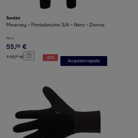
Santini
Mearsey - Pantaloncino 3/4 - Nero - Donna
Nero
55
,
€
00
110
,
€
00
-
50
%
Acquisto rapido