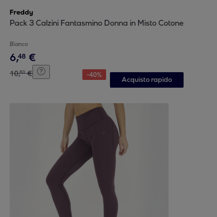
Freddy
Pack 3 Calzini Fantasmino Donna in Misto Cotone
Bianco
6
,
€
48
10
,
€
80
-
40
%
Acquisto rapido