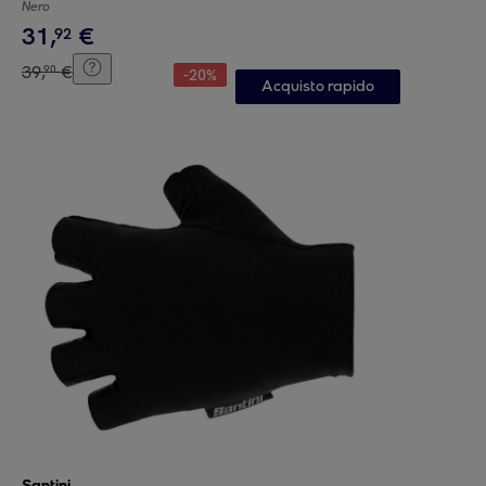
Nero
31
,
€
92
39
,
€
90
-
20
%
Acquisto rapido
Santini