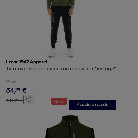
Leone 1947 Apparel
Tuta invernale da uomo con cappuccio "Vintage"
Verde
54
,
€
99
112
,
€
00
-
50
%
Acquisto rapido