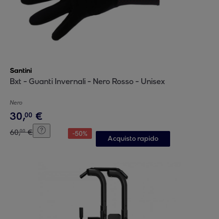
Santini
Bxt - Guanti Invernali - Nero Rosso - Unisex
Nero
30
,
€
00
60
,
€
00
-
50
%
Acquisto rapido