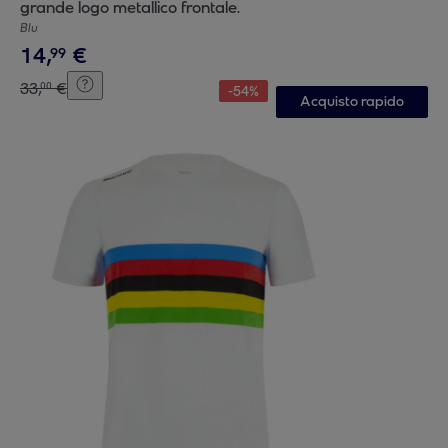
grande logo metallico frontale.
Blu
14
,
€
99
33
,
€
00
-
54
%
Acquisto rapido