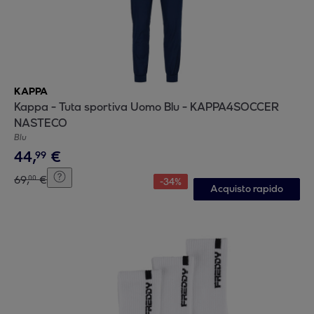
KAPPA
Kappa - Tuta sportiva Uomo Blu - KAPPA4SOCCER
NASTECO
Blu
44
,
€
99
69
,
€
00
-
34
%
Acquisto rapido