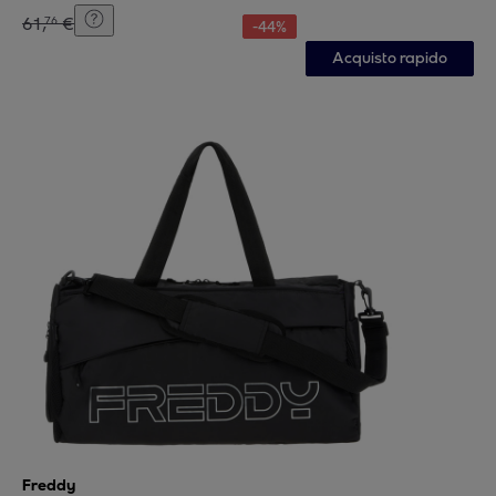
61
,
€
76
-
44
%
Acquisto rapido
Freddy