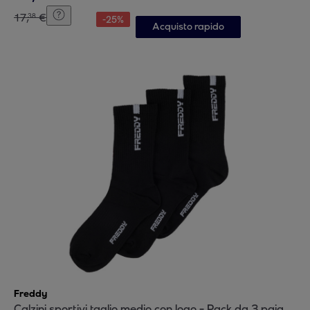
17
,
€
38
-
25
%
Acquisto rapido
Freddy
Calzini sportivi taglio medio con logo - Pack da 3 paia