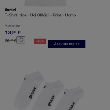
Santini
T-Shirt Iride - Uci Official - Print - Uomo
Multicolore
13
,
€
00
25
,
€
00
-
48
%
Acquisto rapido