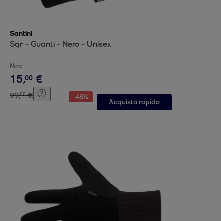
Santini
Sqr - Guanti - Nero - Unisex
Nero
15
,
€
00
29
,
€
00
-
48
%
Acquisto rapido