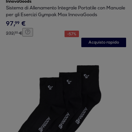
InnovaGoods
Sistema di Allenamento Integrale Portatile con Manuale
per gli Esercizi Gympak Max InnovaGoods
97
,
€
99
232
,
€
90
-
57
%
Acquisto rapido