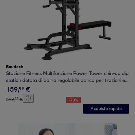
Boudech
Stazione Fitness Multifunzione Power Tower chin-up dip
station dotata di barra regolabile panca per trazioni e
addominali
159
,
€
99
599
,
€
99
-
73
%
Acquisto rapido