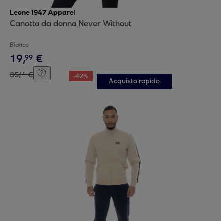
Leone 1947 Apparel
Canotta da donna Never Without
Bianco
19
,
€
99
35
,
€
00
-
42
%
Acquisto rapido