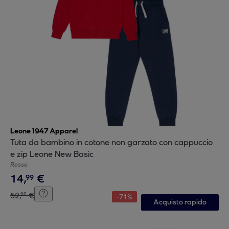
Leone 1947 Apparel
Tuta da bambino in cotone non garzato con cappuccio
e zip Leone New Basic
Rosso
14
,
€
99
52
,
€
00
-
71
%
Acquisto rapido