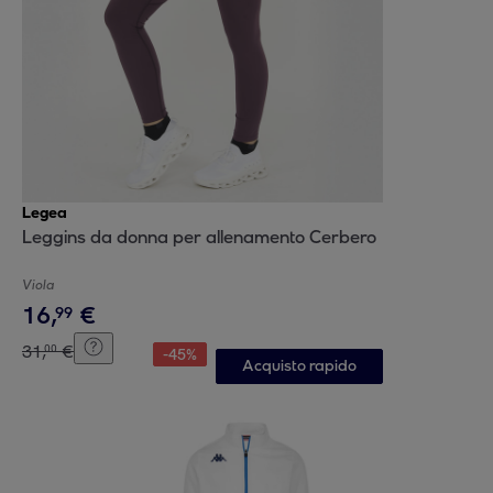
Legea
Leggins da donna per allenamento Cerbero
Viola
16
,
€
99
31
,
€
00
-
45
%
Acquisto rapido