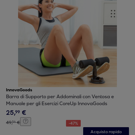
InnovaGoods
Barra di Supporto per Addominali con Ventosa e
Manuale per gli Esercizi CoreUp InnovaGoods
25
,
€
99
49
,
€
56
-
47
%
Acquisto rapido