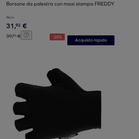
Borsone da palestra con maxi stampa FREDDY
Nero
31
,
€
92
39
,
€
90
-
20
%
Acquisto rapido