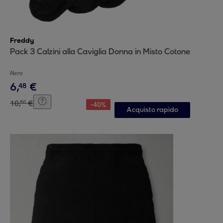
Freddy
Pack 3 Calzini alla Caviglia Donna in Misto Cotone
Nero
6
,
€
48
10
,
€
80
-
40
%
Acquisto rapido