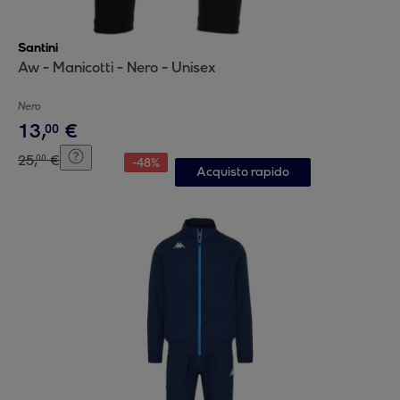
Santini
Aw - Manicotti - Nero - Unisex
Nero
13
,
€
00
25
,
€
00
-
48
%
Acquisto rapido