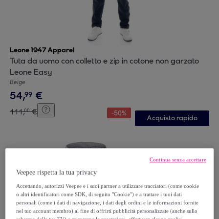
Leone 1947 Apparel
Tuta da uomo con colletto e zip in cotone non garzato
Leone Easy
Beige
54
,
€
99
111
,
€
00
-
50
%
Acquisto rapido
Continua senza accettare
Veepee rispetta la tua privacy
Accettando, autorizzi Veepee e i suoi partner a utilizzare tracciatori (come cookie
o altri identificatori come SDK, di seguito "Cookie") e a trattare i tuoi dati
personali (come i dati di navigazione, i dati degli ordini e le informazioni fornite
nel tuo account membro) al fine di offrirti pubblicità personalizzate (anche sullo