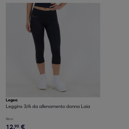
Legea
Leggins 3/4 da allenamento donna Laia
Nero
12
,
€
90