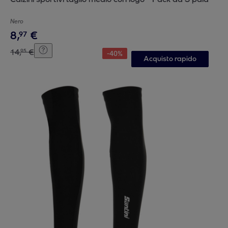
Nero
8
,
€
97
14
,
€
95
-
40
%
Acquisto rapido