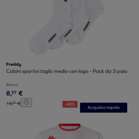
Freddy
Calzini sportivi taglio medio con logo - Pack da 3 paia
Bianco
8
,
€
97
14
,
€
95
-
40
%
Acquisto rapido