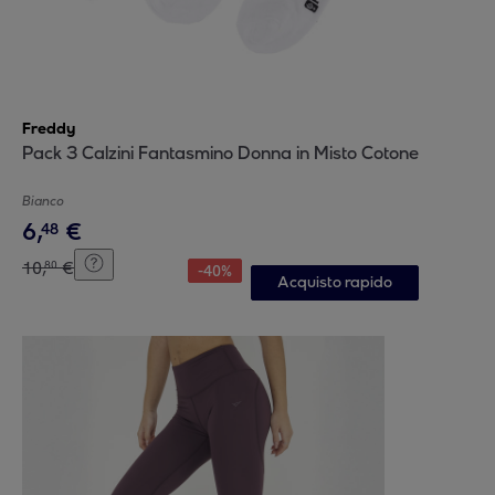
Freddy
Pack 3 Calzini Fantasmino Donna in Misto Cotone
Bianco
6
,
€
48
10
,
€
80
-
40
%
Acquisto rapido