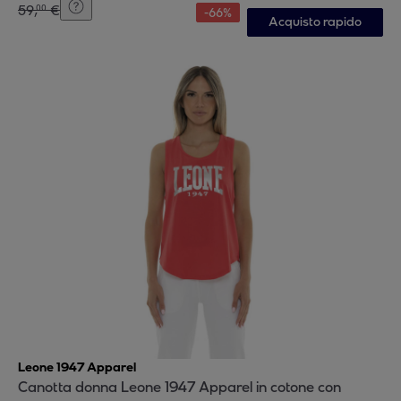
59
,
€
00
-
66
%
Acquisto rapido
Leone 1947 Apparel
Canotta donna Leone 1947 Apparel in cotone con