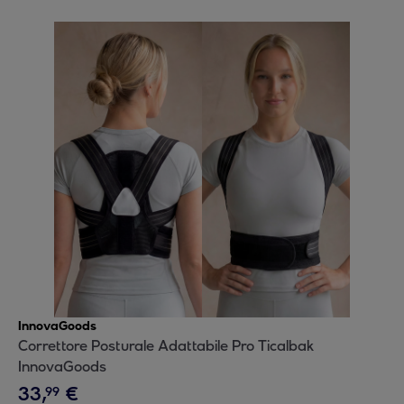
InnovaGoods
Correttore Posturale Adattabile Pro Ticalbak
InnovaGoods
33
,
€
99