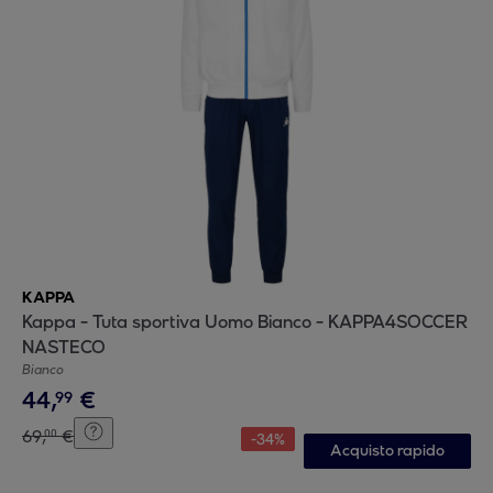
KAPPA
Kappa - Tuta sportiva Uomo Bianco - KAPPA4SOCCER
NASTECO
Bianco
44
,
€
99
69
,
€
00
-
34
%
Acquisto rapido