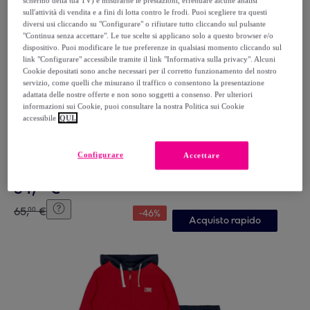
schermo della tua TV) e misurarne le prestazioni, effettuare alcune analisi
sull'attività di vendita e a fini di lotta contro le frodi. Puoi scegliere tra questi
diversi usi cliccando su "Configurare" o rifiutare tutto cliccando sul pulsante
"Continua senza accettare". Le tue scelte si applicano solo a questo browser e/o
dispositivo. Puoi modificare le tue preferenze in qualsiasi momento cliccando sul
link "Configurare" accessibile tramite il link "Informativa sulla privacy". Alcuni
Cookie depositati sono anche necessari per il corretto funzionamento del nostro
servizio, come quelli che misurano il traffico o consentono la presentazione
adattata delle nostre offerte e non sono soggetti a consenso. Per ulteriori
informazioni sui Cookie, puoi consultare la nostra Politica sui Cookie
accessibile
QUI.
Leone 1947 Apparel
Tuta da bambina in cotone non garzato Leone Shiny
Configurare
Accettare
Bianco
34
,
€
99
65
,
€
00
-
46
%
Acquisto rapido