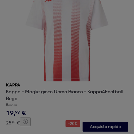
KAPPA
Kappa - Maglie gioco Uomo Bianco - Kappa4Football
Bugo
Bianco
19
,
€
99
25
,
€
00
-
20
%
Acquisto rapido