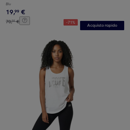
Blu
19
,
€
99
70
,
€
00
-
71
%
Acquisto rapido