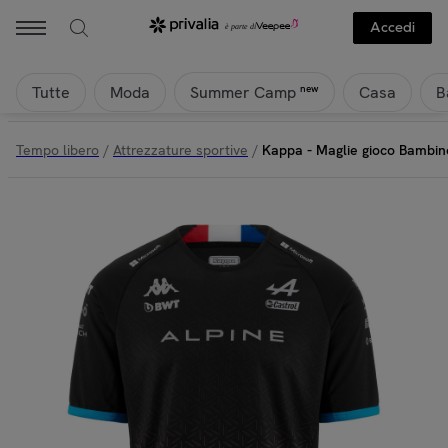
KAPPA - Kappa - Maglie gioco Bambino Nero - KOMBAT OCON AL
Accedi
Tutte
Moda
Casa
B
new
Summer Camp
Tempo libero
/
Attrezzature sportive
/
Kappa - Maglie gioco Bamb