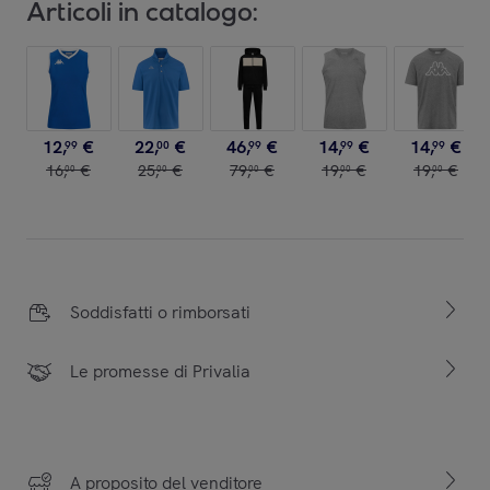
Articoli in catalogo:
12
,
€
22
,
€
46
,
€
14
,
€
14
,
€
99
00
99
99
99
16
,
€
25
,
€
79
,
€
19
,
€
19
,
€
00
00
00
00
00
Soddisfatti o rimborsati
Le promesse di Privalia
A proposito del venditore