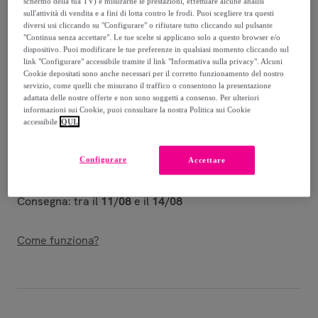
-
29
%
schermo della tua TV) e misurarne le prestazioni, effettuare alcune analisi
sull'attività di vendita e a fini di lotta contro le frodi. Puoi scegliere tra questi
diversi usi cliccando su "Configurare" o rifiutare tutto cliccando sul pulsante
Venduto da
Kappa
"Continua senza accettare". Le tue scelte si applicano solo a questo browser e/o
dispositivo. Puoi modificare le tue preferenze in qualsiasi momento cliccando sul
link "Configurare" accessibile tramite il link "Informativa sulla privacy". Alcuni
Cookie depositati sono anche necessari per il corretto funzionamento del nostro
servizio, come quelli che misurano il traffico o consentono la presentazione
adattata delle nostre offerte e non sono soggetti a consenso. Per ulteriori
Consegna
informazioni sui Cookie, puoi consultare la nostra Politica sui Cookie
accessibile
QUI.
Consegna da
7 €
Configurare
Accettare
Gratuita da 50 € di acquisto
Consegna: tra il
11/08
e il
14/08
Come funziona?