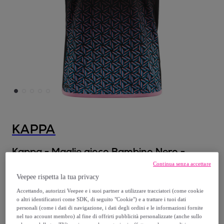
KAPPA
Kappa - Maglie gioco Bambino Nero -
KOMBAT OCON ALPINE F1
Continua senza accettare
Veepee rispetta la tua privacy
45
,
€
99
Accettando, autorizzi Veepee e i suoi partner a utilizzare tracciatori (come cookie
o altri identificatori come SDK, di seguito "Cookie") e a trattare i tuoi dati
personali (come i dati di navigazione, i dati degli ordini e le informazioni fornite
65
,
€
00
nel tuo account membro) al fine di offrirti pubblicità personalizzate (anche sullo