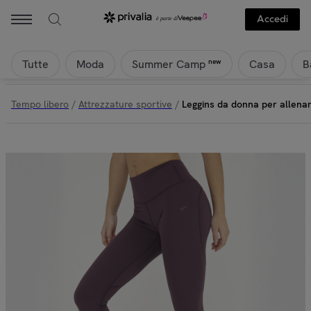
Legea - Leggins da donna per allenamento Cerbero | Privalia
Accedi
Tutte
Moda
Casa
B
new
Summer Camp
Tempo libero
/
Attrezzature sportive
/
Leggins da donna per allen