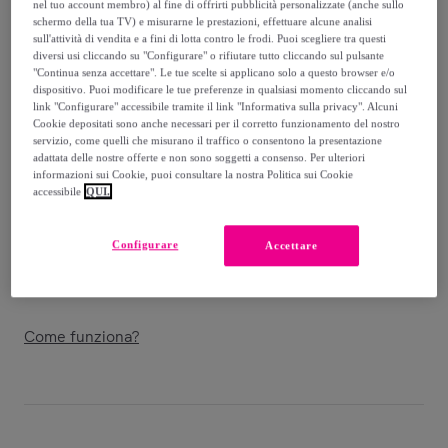
-
45
%
nel tuo account membro) al fine di offrirti pubblicità personalizzate (anche sullo
schermo della tua TV) e misurarne le prestazioni, effettuare alcune analisi
Venduto da
LEGEA
sull'attività di vendita e a fini di lotta contro le frodi. Puoi scegliere tra questi
diversi usi cliccando su "Configurare" o rifiutare tutto cliccando sul pulsante
"Continua senza accettare". Le tue scelte si applicano solo a questo browser e/o
dispositivo. Puoi modificare le tue preferenze in qualsiasi momento cliccando sul
link "Configurare" accessibile tramite il link "Informativa sulla privacy". Alcuni
Cookie depositati sono anche necessari per il corretto funzionamento del nostro
Consegna
servizio, come quelli che misurano il traffico o consentono la presentazione
adattata delle nostre offerte e non sono soggetti a consenso. Per ulteriori
informazioni sui Cookie, puoi consultare la nostra Politica sui Cookie
Consegna da
3,99 €
accessibile
QUI.
Gratuita da 49 € di acquisto
Configurare
Accettare
Consegna: tra il
10/08
e il
13/08
Come funziona?