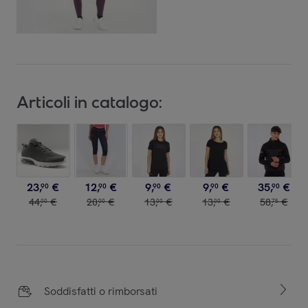
Articoli in catalogo:
23
,
€
12
,
€
9
,
€
9
,
€
35
,
€
90
90
90
90
90
44
,
€
20
,
€
13
,
€
13
,
€
58
,
€
00
00
00
00
75
Soddisfatti o rimborsati