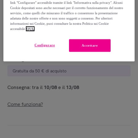
-
20
%
link "Configurare" accessibile tramite il link "Informativa sulla privacy". Alcuni
Cookie depositati sono anche necessari per il corretto funzionamento del nostro
Venduto da
Kappa
servizio, come quelli che misurano il traffico o consentono la presentazione
adattata delle nostre offerte e non sono soggetti a consenso. Per ulteriori
informazioni sui Cookie, puoi consultare la nostra Politica sui Cookie
accessibile
QUI.
Consegna
Configurare
Accettare
Consegna da
7 €
Gratuita da 50 € di acquisto
Consegna: tra il
10/08
e il
13/08
Come funziona?