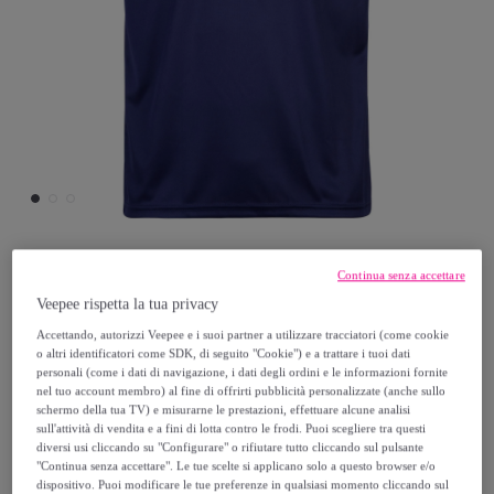
KAPPA
Continua senza accettare
Veepee rispetta la tua privacy
Kappa - Maglie gioco Bambino Blu -
Accettando, autorizzi Veepee e i suoi partner a utilizzare tracciatori (come cookie
o altri identificatori come SDK, di seguito "Cookie") e a trattare i tuoi dati
Kappa4Football Castolo
personali (come i dati di navigazione, i dati degli ordini e le informazioni fornite
nel tuo account membro) al fine di offrirti pubblicità personalizzate (anche sullo
schermo della tua TV) e misurarne le prestazioni, effettuare alcune analisi
15
,
€
99
sull'attività di vendita e a fini di lotta contro le frodi. Puoi scegliere tra questi
diversi usi cliccando su "Configurare" o rifiutare tutto cliccando sul pulsante
"Continua senza accettare". Le tue scelte si applicano solo a questo browser e/o
20
,
€
00
dispositivo. Puoi modificare le tue preferenze in qualsiasi momento cliccando sul