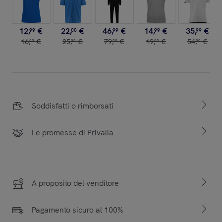
12
,
€
22
,
€
46
,
€
14
,
€
35
,
€
99
00
99
99
99
16
,
€
25
,
€
79
,
€
19
,
€
54
,
€
00
00
00
00
00
Soddisfatti o rimborsati
Le promesse di Privalia
A proposito del venditore
Pagamento sicuro al 100%