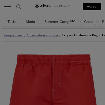
KAPPA - Kappa - Costumi da Bagno Uomo Rosso - Logo Korpo Zolg 
Accedi
Tutte
Moda
Casa
B
new
Summer Camp
Tempo libero
/
Attrezzature sportive
/
Kappa - Costumi da Bagno U