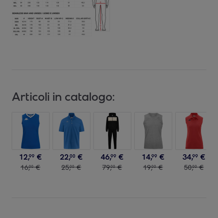
Articoli in catalogo:
12
,
€
22
,
€
46
,
€
14
,
€
34
,
€
99
00
99
99
99
16
,
€
25
,
€
79
,
€
19
,
€
50
,
€
00
00
00
00
00