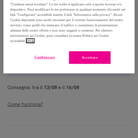
-
20
%
"Continua senza accettare". Le tue scelte si applicano solo a questo browser e/o
dispositivo. Puoi modificare le tue preferenze in qualsiasi momento cliccando sul
Venduto da
Kappa
link "Configurare" accessibile tramite il link "Informativa sulla privacy". Alcuni
Cookie depositati sono anche necessari per il corretto funzionamento del nostro
servizio, come quelli che misurano il traffico o consentono la presentazione
adattata delle nostre offerte e non sono soggetti a consenso. Per ulteriori
informazioni sui Cookie, puoi consultare la nostra Politica sui Cookie
accessibile
QUI.
Consegna
Configurare
Accettare
Consegna da
7 €
Gratuita da 50 € di acquisto
Consegna: tra il
13/08
e il
16/08
Come funziona?