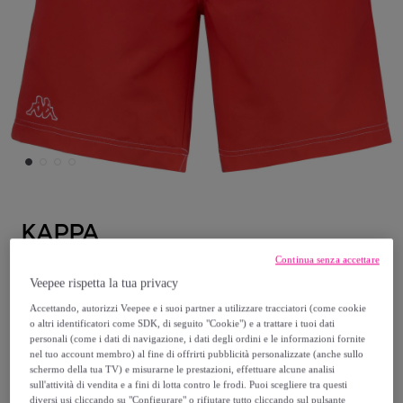
KAPPA
Continua senza accettare
Kappa - Costumi da Bagno Uomo Rosso -
Veepee rispetta la tua privacy
Logo Korpo Zolg
Accettando, autorizzi Veepee e i suoi partner a utilizzare tracciatori (come cookie
o altri identificatori come SDK, di seguito "Cookie") e a trattare i tuoi dati
19
,
€
99
personali (come i dati di navigazione, i dati degli ordini e le informazioni fornite
nel tuo account membro) al fine di offrirti pubblicità personalizzate (anche sullo
schermo della tua TV) e misurarne le prestazioni, effettuare alcune analisi
25
,
€
sull'attività di vendita e a fini di lotta contro le frodi. Puoi scegliere tra questi
00
diversi usi cliccando su "Configurare" o rifiutare tutto cliccando sul pulsante