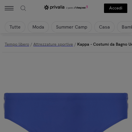
KAPPA - Kappa - Costumi da Bagno Uomo Blu - Wexo | Privalia
Accedi
Tutte
Moda
Summer Camp
Casa
Bamb
Tempo libero
/
Attrezzature sportive
/
Kappa - Costumi da Bagno U