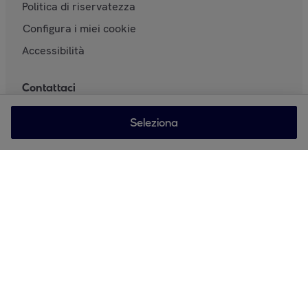
Politica di riservatezza
Configura i miei cookie
Accessibilità
Contattaci
Aiuto & Contatto
Seleziona
Richiami di prodotti
Marketplace
Carta delle Best Practices per vendere su Privalia
Elementi Essenziali Contratto Marketplace e
Posizionamento
Join us
VeepeeTech