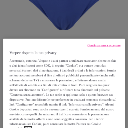
Continua senza accettare
Veepee rispetta la tua privacy
Accettando, autorizzi Veepee e i suoi partner a utilizzare tracciatori (come cookie
o altri identificatori come SDK, di seguito "Cookie") e a trattare i tuoi dati
personali (come i dati di navigazione, i dati degli ordini e le informazioni fornite
KAPPA
nel tuo account membro) al fine di offrirti pubblicità personalizzate (anche sullo
schermo della tua TV) e misurarne le prestazioni, effettuare alcune analisi
Kappa - Costumi da Bagno Uomo Blu -
sull'attività di vendita e a fini di lotta contro le frodi. Puoi scegliere tra questi
diversi usi cliccando su "Configurare" o rifiutare tutto cliccando sul pulsante
Wexo
"Continua senza accettare". Le tue scelte si applicano solo a questo browser e/o
dispositivo. Puoi modificare le tue preferenze in qualsiasi momento cliccando sul
link "Configurare" accessibile tramite il link "Informativa sulla privacy". Alcuni
15
,
€
99
Cookie depositati sono anche necessari per il corretto funzionamento del nostro
servizio, come quelli che misurano il traffico o consentono la presentazione
adattata delle nostre offerte e non sono soggetti a consenso. Per ulteriori
20
,
€
00
informazioni sui Cookie, puoi consultare la nostra Politica sui Cookie